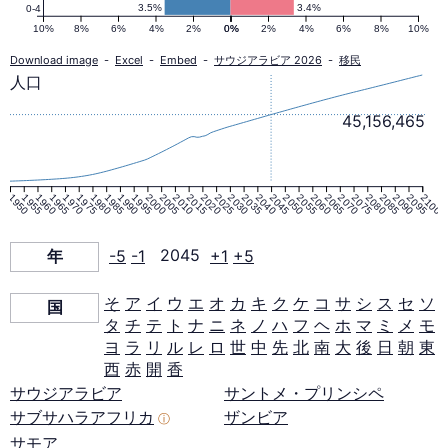
の
3.5%
3.4%
0-4
10%
8%
6%
4%
2%
0%
0%
2%
4%
6%
8%
10%
人
Download image
-
Excel
-
Embed
-
サウジアラビア 2026
-
移民
人口
口
45,156,465
ピ
1950
1955
1960
1965
1970
1975
1980
1985
1990
1995
2000
2005
2010
2015
2020
2025
2030
2035
2040
2045
2050
2055
2060
2065
2070
2075
2080
2085
2090
2095
2100
ラ
年
-5
-1
2045
+1
+5
ミ
そ
ア
イ
ウ
エ
オ
カ
キ
ク
ケ
コ
サ
シ
ス
セ
ソ
国
タ
チ
テ
ト
ナ
ニ
ネ
ノ
ハ
フ
ヘ
ホ
マ
ミ
メ
モ
ッ
ヨ
ラ
リ
ル
レ
ロ
世
中
先
北
南
大
後
日
朝
東
西
赤
開
香
ド
サウジアラビア
サントメ・プリンシペ
サブサハラアフリカ
ザンビア
ⓘ
サモア