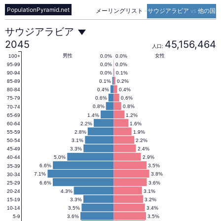
PopulationPyramid.net
メーリングリスト
-
サウジアラビア vs 他の国
サ
サウジアラビア
2045
45,156,464
人口:
ウ
男性
女性
0.0%
0.0%
100+
0.0%
0.0%
95-99
0.0%
0.1%
90-94
0.1%
0.2%
85-89
ジ
0.4%
0.4%
80-84
0.6%
0.6%
75-79
0.8%
0.8%
70-74
ア
1.4%
1.2%
65-69
2.2%
1.6%
60-64
2.8%
1.9%
55-59
ラ
3.1%
2.2%
50-54
3.3%
2.4%
45-49
5.0%
2.9%
40-44
ビ
6.6%
3.5%
35-39
7.1%
3.8%
30-34
6.6%
3.6%
25-29
4.3%
3.1%
20-24
ア
3.3%
3.2%
15-19
3.5%
3.4%
10-14
3.6%
3.5%
5-9