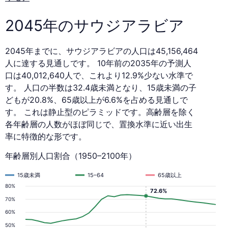
2045
年
2045年のサウジアラビア
2045年までに、サウジアラビアの人口は45,156,464
人に達する見通しです。 10年前の2035年の予測人
口は40,012,640人で、これより12.9%少ない水準で
す。 人口の半数は32.4歳未満となり、15歳未満の子
どもが20.8%、65歳以上が6.6%を占める見通しで
す。 これは静止型のピラミッドです。高齢層を除く
各年齢層の人数がほぼ同じで、置換水準に近い出生
率に特徴的な形です。
年齢層別人口割合（1950–2100年）
15歳未満
15–64
65歳以上
80%
72.6%
70%
60%
50%