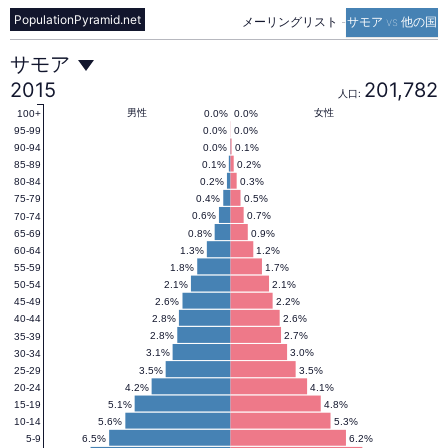
PopulationPyramid.net
メーリングリスト
-
サモア vs 他の国
サ
サモア
2015
201,782
人口:
モ
男性
女性
0.0%
0.0%
100+
0.0%
0.0%
95-99
0.0%
0.1%
90-94
0.1%
0.2%
85-89
ア
0.2%
0.3%
80-84
0.4%
0.5%
75-79
0.6%
0.7%
70-74
の
0.8%
0.9%
65-69
1.3%
1.2%
60-64
1.8%
1.7%
55-59
人
2.1%
2.1%
50-54
2.6%
2.2%
45-49
2.8%
2.6%
40-44
口
2.8%
2.7%
35-39
3.1%
3.0%
30-34
3.5%
3.5%
25-29
4.2%
4.1%
20-24
ピ
5.1%
4.8%
15-19
5.6%
5.3%
10-14
6.5%
6.2%
5-9