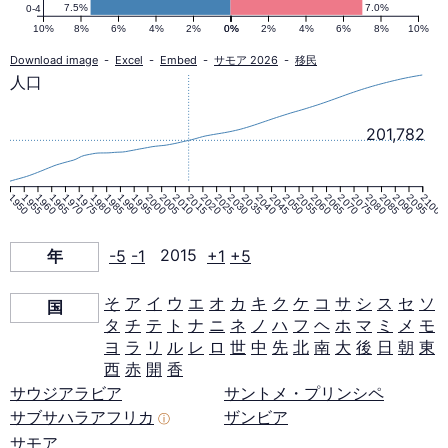
ラ
7.5%
7.0%
0-4
10%
8%
6%
4%
2%
0%
0%
2%
4%
6%
8%
10%
ミ
Download image
-
Excel
-
Embed
-
サモア 2026
-
移民
人口
ッ
201,782
ド
1950
1955
1960
1965
1970
1975
1980
1985
1990
1995
2000
2005
2010
2015
2020
2025
2030
2035
2040
2045
2050
2055
2060
2065
2070
2075
2080
2085
2090
2095
2100
2015
年
-5
-1
2015
+1
+5
年
そ
ア
イ
ウ
エ
オ
カ
キ
ク
ケ
コ
サ
シ
ス
セ
ソ
国
タ
チ
テ
ト
ナ
ニ
ネ
ノ
ハ
フ
ヘ
ホ
マ
ミ
メ
モ
ヨ
ラ
リ
ル
レ
ロ
世
中
先
北
南
大
後
日
朝
東
西
赤
開
香
サウジアラビア
サントメ・プリンシペ
サブサハラアフリカ
ザンビア
ⓘ
サモア