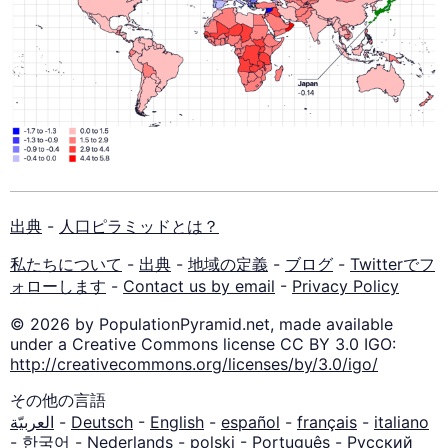
出典
-
人口ピラミッドとは？
私たちについて
-
出典
-
地域の定義
-
ブログ
-
Twitterでフ
ォローします
-
Contact us by email
-
Privacy Policy
© 2026 by PopulationPyramid.net, made available
under a Creative Commons license CC BY 3.0 IGO:
http://creativecommons.org/licenses/by/3.0/igo/
その他の言語
العربيّة
-
Deutsch
-
English
-
español
-
français
-
italiano
-
한국어
-
Nederlands
-
polski
-
Português
-
Русский