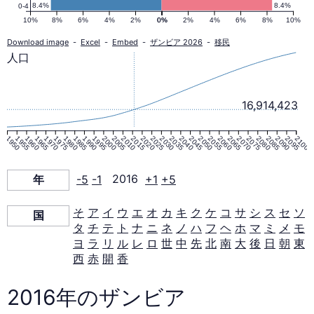
ピ
8.4%
8.4%
0-4
10%
8%
6%
4%
2%
0%
0%
2%
4%
6%
8%
10%
ラ
Download image
-
Excel
-
Embed
-
ザンビア 2026
-
移民
人口
ミ
16,914,423
ッ
1950
1955
1960
1965
1970
1975
1980
1985
1990
1995
2000
2005
2010
2015
2020
2025
2030
2035
2040
2045
2050
2055
2060
2065
2070
2075
2080
2085
2090
2095
2100
ド
年
-5
-1
2016
+1
+5
2016
そ
ア
イ
ウ
エ
オ
カ
キ
ク
ケ
コ
サ
シ
ス
セ
ソ
国
年
タ
チ
テ
ト
ナ
ニ
ネ
ノ
ハ
フ
ヘ
ホ
マ
ミ
メ
モ
ヨ
ラ
リ
ル
レ
ロ
世
中
先
北
南
大
後
日
朝
東
西
赤
開
香
2016年のザンビア