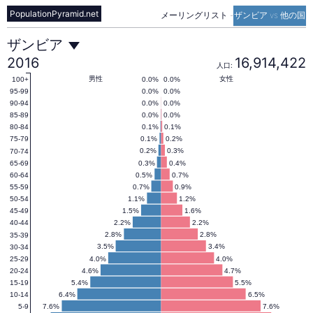
PopulationPyramid.net
メーリングリスト
-
ザンビア vs 他の国
ザ
ザンビア
2016
16,914,422
人口:
ン
男性
女性
0.0%
0.0%
100+
0.0%
0.0%
95-99
0.0%
0.0%
90-94
0.0%
0.0%
85-89
ビ
0.1%
0.1%
80-84
0.1%
0.2%
75-79
0.2%
0.3%
70-74
ア
0.3%
0.4%
65-69
0.5%
0.7%
60-64
0.7%
0.9%
55-59
の
1.1%
1.2%
50-54
1.5%
1.6%
45-49
2.2%
2.2%
40-44
人
2.8%
2.8%
35-39
3.5%
3.4%
30-34
4.0%
4.0%
25-29
4.6%
4.7%
20-24
口
5.4%
5.5%
15-19
6.4%
6.5%
10-14
7.6%
7.6%
5-9