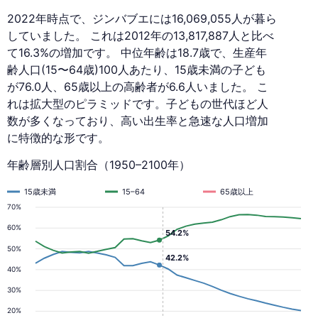
2022年時点で、ジンバブエには16,069,055人が暮ら
していました。 これは2012年の13,817,887人と比べ
て16.3%の増加です。 中位年齢は18.7歳で、生産年
齢人口(15〜64歳)100人あたり、15歳未満の子ども
が76.0人、65歳以上の高齢者が6.6人いました。 こ
れは拡大型のピラミッドです。子どもの世代ほど人
数が多くなっており、高い出生率と急速な人口増加
に特徴的な形です。
年齢層別人口割合（1950–2100年）
15歳未満
15–64
65歳以上
70%
60%
54.2%
50%
42.2%
40%
30%
20%