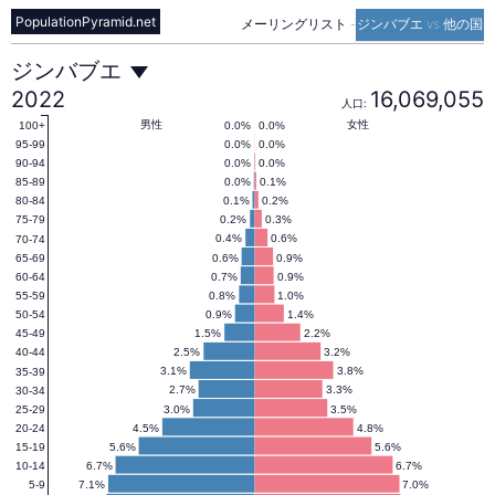
PopulationPyramid.net
メーリングリスト
-
ジンバブエ vs 他の国
ジ
ジンバブエ
2022
16,069,055
人口:
ン
男性
女性
0.0%
0.0%
100+
0.0%
0.0%
95-99
0.0%
0.0%
90-94
0.0%
0.1%
85-89
バ
0.1%
0.2%
80-84
0.2%
0.3%
75-79
0.4%
0.6%
70-74
ブ
0.6%
0.9%
65-69
0.7%
0.9%
60-64
0.8%
1.0%
55-59
エ
0.9%
1.4%
50-54
1.5%
2.2%
45-49
2.5%
3.2%
40-44
の
3.1%
3.8%
35-39
2.7%
3.3%
30-34
3.0%
3.5%
25-29
4.5%
4.8%
20-24
人
5.6%
5.6%
15-19
6.7%
6.7%
10-14
7.1%
7.0%
5-9