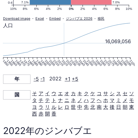
口
7.1%
7.0%
0-4
10%
8%
6%
4%
2%
0%
0%
2%
4%
6%
8%
10%
ピ
Download image
-
Excel
-
Embed
-
ジンバブエ 2026
-
移民
人口
ラ
16,069,056
ミ
1950
1955
1960
1965
1970
1975
1980
1985
1990
1995
2000
2005
2010
2015
2020
2025
2030
2035
2040
2045
2050
2055
2060
2065
2070
2075
2080
2085
2090
2095
2100
ッ
年
-5
-1
2022
+1
+5
ド
そ
ア
イ
ウ
エ
オ
カ
キ
ク
ケ
コ
サ
シ
ス
セ
ソ
国
タ
チ
テ
ト
ナ
ニ
ネ
ノ
ハ
フ
ヘ
ホ
マ
ミ
メ
モ
2022
ヨ
ラ
リ
ル
レ
ロ
世
中
先
北
南
大
後
日
朝
東
西
赤
開
香
年
2022年のジンバブエ