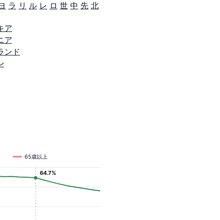
ヨ
ラ
リ
ル
レ
ロ
世
中
先
北
キア
ニア
ランド
ン
65歳以上
64.7%