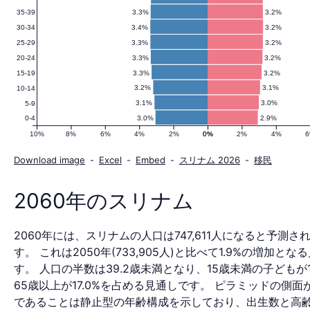
3.3%
3.2%
35-39
人
3.4%
3.2%
30-34
3.3%
3.2%
25-29
3.3%
3.2%
20-24
口
3.3%
3.2%
15-19
3.2%
3.1%
10-14
3.1%
3.0%
5-9
3.0%
2.9%
0-4
ピ
10%
8%
6%
4%
2%
0%
0%
2%
4%
Download image
-
Excel
-
Embed
-
スリナム 2026
-
移民
ラ
2060年のスリナム
2060年には、スリナムの人口は747,611人になると予測さ
ミ
す。 これは2050年(733,905人)と比べて1.9%の増加とな
す。 人口の半数は39.2歳未満となり、15歳未満の子どもが1
65歳以上が17.0%を占める見通しです。 ピラミッドの側面
であることは静止型の年齢構成を示しており、出生数と高