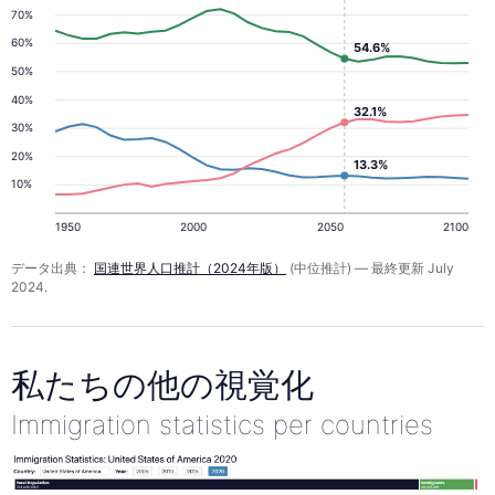
70%
60%
54.6%
50%
40%
32.1%
30%
20%
13.3%
10%
1950
2000
2050
2100
データ出典：
国連世界人口推計（2024年版）
(中位推計) — 最終更新 July
2024.
私たちの他の視覚化
Immigration statistics per countries