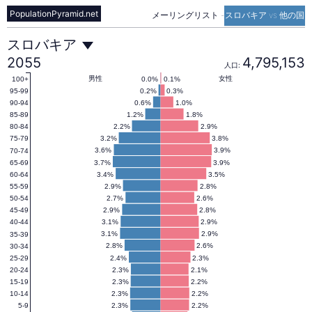
PopulationPyramid.net
メーリングリスト
-
スロバキア vs 他の国
ス
スロバキア
2055
4,795,153
人口:
ロ
男性
女性
0.0%
0.1%
100+
0.2%
0.3%
95-99
0.6%
1.0%
90-94
1.2%
1.8%
85-89
バ
2.2%
2.9%
80-84
3.2%
3.8%
75-79
3.6%
3.9%
70-74
キ
3.7%
3.9%
65-69
3.4%
3.5%
60-64
2.9%
2.8%
55-59
ア
2.7%
2.6%
50-54
2.9%
2.8%
45-49
3.1%
2.9%
40-44
の
3.1%
2.9%
35-39
2.8%
2.6%
30-34
2.4%
2.3%
25-29
2.3%
2.1%
20-24
人
2.3%
2.2%
15-19
2.3%
2.2%
10-14
2.3%
2.2%
5-9