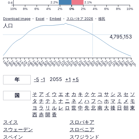
口
2.2%
2.1%
0-4
10%
8%
6%
4%
2%
0%
0%
2%
4%
6%
8%
10%
ピ
Download image
-
Excel
-
Embed
-
スロバキア 2026
-
移民
人口
ラ
4,795,153
ミ
1950
1955
1960
1965
1970
1975
1980
1985
1990
1995
2000
2005
2010
2015
2020
2025
2030
2035
2040
2045
2050
2055
2060
2065
2070
2075
2080
2085
2090
2095
2100
ッ
年
-5
-1
2055
+1
+5
ド
そ
ア
イ
ウ
エ
オ
カ
キ
ク
ケ
コ
サ
シ
ス
セ
ソ
国
タ
チ
テ
ト
ナ
ニ
ネ
ノ
ハ
フ
ヘ
ホ
マ
ミ
メ
モ
2055
ヨ
ラ
リ
ル
レ
ロ
世
中
先
北
南
大
後
日
朝
東
西
赤
開
香
年
スイス
スロバキア
スウェーデン
スロベニア
スペイン
スワジランド