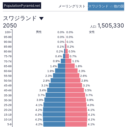
PopulationPyramid.net
メーリングリスト
-
スワジランド vs 他の国
ス
スワジランド
2050
1,505,330
人口:
ワ
男性
女性
0.0%
0.0%
100+
0.0%
0.0%
95-99
0.0%
0.1%
90-94
0.1%
0.2%
85-89
ジ
0.2%
0.5%
80-84
0.4%
0.7%
75-79
0.9%
1.1%
70-74
ラ
1.4%
1.8%
65-69
1.9%
2.3%
60-64
2.3%
2.6%
55-59
ン
2.8%
2.8%
50-54
3.1%
3.1%
45-49
3.4%
3.5%
40-44
ド
3.7%
3.7%
35-39
3.9%
3.9%
30-34
4.1%
4.0%
25-29
4.2%
4.1%
20-24
の
4.3%
4.1%
15-19
4.2%
4.1%
10-14
4.2%
4.1%
5-9