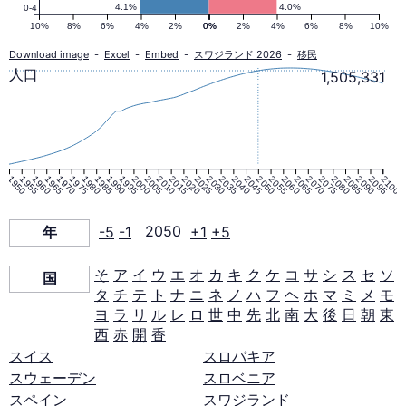
人
4.1%
4.0%
0-4
10%
8%
6%
4%
2%
0%
0%
2%
4%
6%
8%
10%
口
Download image
-
Excel
-
Embed
-
スワジランド 2026
-
移民
人口
1,505,331
ピ
ラ
1950
1955
1960
1965
1970
1975
1980
1985
1990
1995
2000
2005
2010
2015
2020
2025
2030
2035
2040
2045
2050
2055
2060
2065
2070
2075
2080
2085
2090
2095
2100
ミ
年
-5
-1
2050
+1
+5
ッ
そ
ア
イ
ウ
エ
オ
カ
キ
ク
ケ
コ
サ
シ
ス
セ
ソ
国
タ
チ
テ
ト
ナ
ニ
ネ
ノ
ハ
フ
ヘ
ホ
マ
ミ
メ
モ
ド
ヨ
ラ
リ
ル
レ
ロ
世
中
先
北
南
大
後
日
朝
東
西
赤
開
香
2050
スイス
スロバキア
スウェーデン
スロベニア
年
スペイン
スワジランド