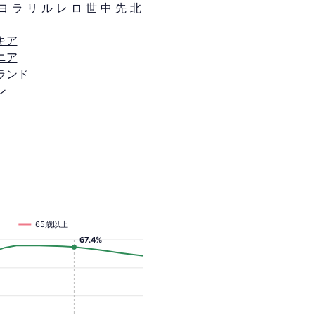
ヨ
ラ
リ
ル
レ
ロ
世
中
先
北
キア
ニア
ランド
ン
65歳以上
67.4%