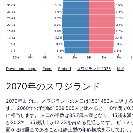
3.6%
3.5%
35-39
ド
3.6%
3.5%
30-34
3.7%
3.5%
25-29
3.7%
3.6%
20-24
の
3.6%
3.5%
15-19
3.5%
3.4%
10-14
3.4%
3.3%
5-9
3.3%
3.3%
0-4
人
10%
8%
6%
4%
2%
0%
0%
2%
4%
Download image
-
Excel
-
Embed
-
スワジランド 2026
-
移民
口
2070年のスワジランド
2070年までに、スワジランドの人口は1,531,453人に達す
ピ
す。 2060年の予測値1,539,565人と比べると、10年間で0
に相当します。 人口の半数は35.7歳未満となり、15歳未
が20.3%、65歳以上が12.2%を占める見通しです。 ピラ
面がほぼ垂直であることは静止型の年齢構成を示しており