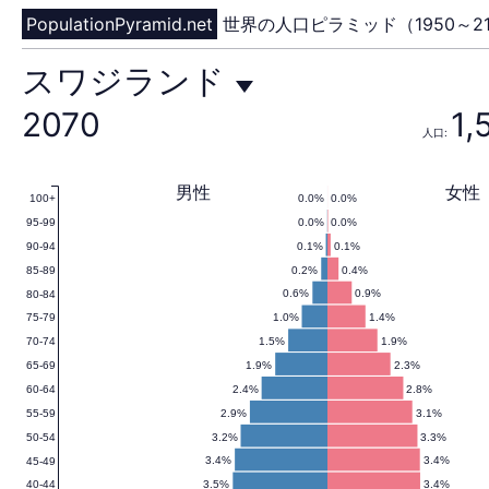
PopulationPyramid.net
世界の人口ピラミッド（1950～21
ス
スワジランド
2070
1,
人口:
ワ
男性
女性
0.0%
0.0%
100+
0.0%
0.0%
95-99
ジ
0.1%
0.1%
90-94
0.2%
0.4%
85-89
0.6%
0.9%
80-84
1.0%
1.4%
75-79
ラ
1.5%
1.9%
70-74
1.9%
2.3%
65-69
2.4%
2.8%
60-64
2.9%
3.1%
55-59
ン
3.2%
3.3%
50-54
3.4%
3.4%
45-49
3.5%
3.4%
40-44