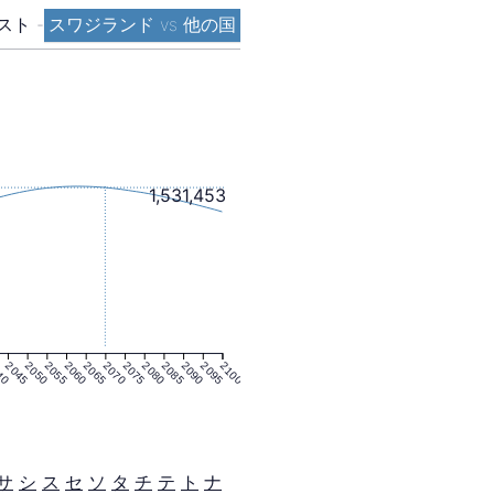
スト
-
スワジランド vs 他の国
1,531,453
40
2045
2050
2055
2060
2065
2070
2075
2080
2085
2090
2095
2100
サ
シ
ス
セ
ソ
タ
チ
テ
ト
ナ