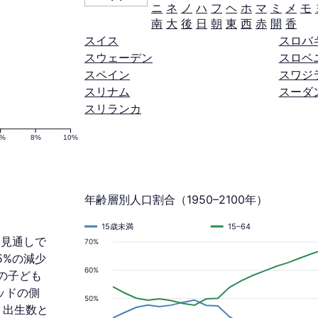
ニ
ネ
ノ
ハ
フ
ヘ
ホ
マ
ミ
メ
モ
南
大
後
日
朝
東
西
赤
開
香
スイス
スロバ
スウェーデン
スロベ
スペイン
スワジ
スリナム
スーダ
スリランカ
6%
8%
10%
年齢層別人口割合（1950–2100年）
15歳未満
15–64
る見通しで
70%
.5%の減少
60%
満の子ども
ミッドの側
50%
、出生数と