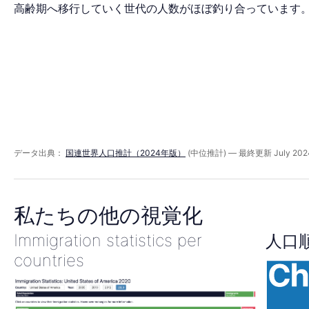
ラ
高齢期へ移行していく世代の人数がほぼ釣り合っています
ミ
ッ
ド
データ出典：
国連世界人口推計（2024年版）
(中位推計) — 最終更新 July 202
2070
私たちの他の視覚化
Immigration statistics per
人口
countries
年