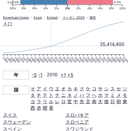
ピ
8.6%
8.3%
0-4
10%
8%
6%
4%
2%
0%
0%
2%
4%
6%
8%
10%
ラ
Download image
-
Excel
-
Embed
-
スーダン 2026
-
移民
人口
ミ
35,414,400
ッ
1950
1955
1960
1965
1970
1975
1980
1985
1990
1995
2000
2005
2010
2015
2020
2025
2030
2035
2040
2045
2050
2055
2060
2065
2070
2075
2080
2085
2090
2095
2100
ド
年
-5
-1
2010
+1
+5
2010
そ
ア
イ
ウ
エ
オ
カ
キ
ク
ケ
コ
サ
シ
ス
セ
ソ
国
年
タ
チ
テ
ト
ナ
ニ
ネ
ノ
ハ
フ
ヘ
ホ
マ
ミ
メ
モ
ヨ
ラ
リ
ル
レ
ロ
世
中
先
北
南
大
後
日
朝
東
西
赤
開
香
スイス
スロバキア
スウェーデン
スロベニア
スペイン
スワジランド