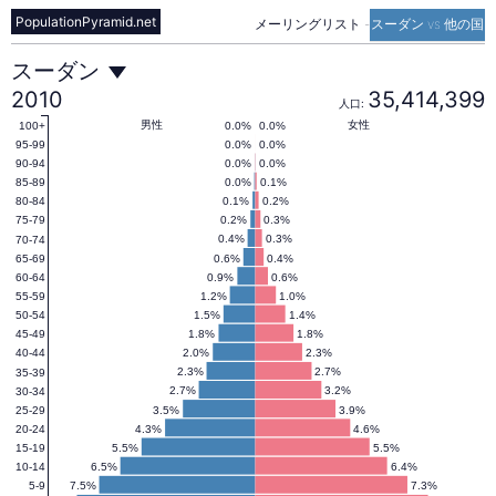
PopulationPyramid.net
メーリングリスト
-
スーダン vs 他の国
ス
スーダン
2010
35,414,399
人口:
ー
男性
女性
0.0%
0.0%
100+
0.0%
0.0%
95-99
0.0%
0.0%
90-94
0.0%
0.1%
85-89
ダ
0.1%
0.2%
80-84
0.2%
0.3%
75-79
0.4%
0.3%
70-74
ン
0.6%
0.4%
65-69
0.9%
0.6%
60-64
1.2%
1.0%
55-59
の
1.5%
1.4%
50-54
1.8%
1.8%
45-49
2.0%
2.3%
40-44
人
2.3%
2.7%
35-39
2.7%
3.2%
30-34
3.5%
3.9%
25-29
4.3%
4.6%
20-24
口
5.5%
5.5%
15-19
6.5%
6.4%
10-14
7.5%
7.3%
5-9