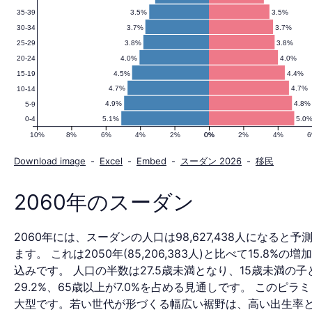
3.5%
3.5%
35-39
人
3.7%
3.7%
30-34
3.8%
3.8%
25-29
4.0%
4.0%
20-24
口
4.5%
4.4%
15-19
4.7%
4.7%
10-14
4.9%
4.8%
5-9
5.1%
5.0
0-4
ピ
10%
8%
6%
4%
2%
0%
0%
2%
4%
Download image
-
Excel
-
Embed
-
スーダン 2026
-
移民
ラ
2060年のスーダン
2060年には、スーダンの人口は98,627,438人になると予
ミ
ます。 これは2050年(85,206,383人)と比べて15.8%の
込みです。 人口の半数は27.5歳未満となり、15歳未満の子
29.2%、65歳以上が7.0%を占める見通しです。 このピラ
大型です。若い世代が形づくる幅広い裾野は、高い出生率