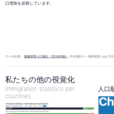
ッ
口増加を反映しています。
ド
2060
年
データ出典：
国連世界人口推計（2024年版）
(中位推計) — 最終更新 July 202
私たちの他の視覚化
Immigration statistics per
人口
countries