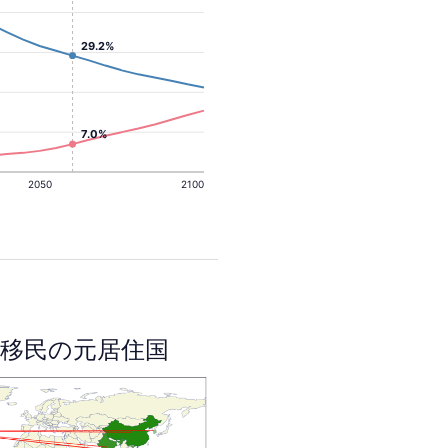
29.2%
7.0%
2050
2100
移民の元居住国