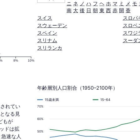
ニ
ネ
ノ
ハ
フ
ヘ
ホ
マ
ミ
メ
モ
南
大
後
日
朝
東
西
赤
開
香
スイス
スロバ
スウェーデン
スロベ
スペイン
スワジ
スリナム
スーダ
スリランカ
%
6%
8%
10%
年齢層別人口割合（1950–2100年）
15歳未満
15–64
測されてい
70%
増加となる見
60%
どもが
ミッドは拡
50%
と急速な人