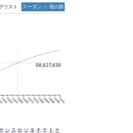
グリスト
-
スーダン vs 他の国
98,627,439
40
2045
2050
2055
2060
2065
2070
2075
2080
2085
2090
2095
2100
サ
シ
ス
セ
ソ
タ
チ
テ
ト
ナ