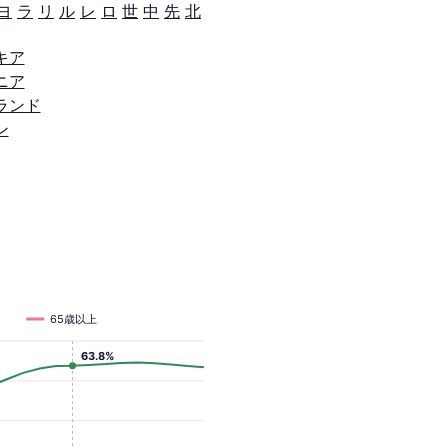
ヨ
ラ
リ
ル
レ
ロ
世
中
先
北
キア
ニア
ランド
ン
65歳以上
63.8%