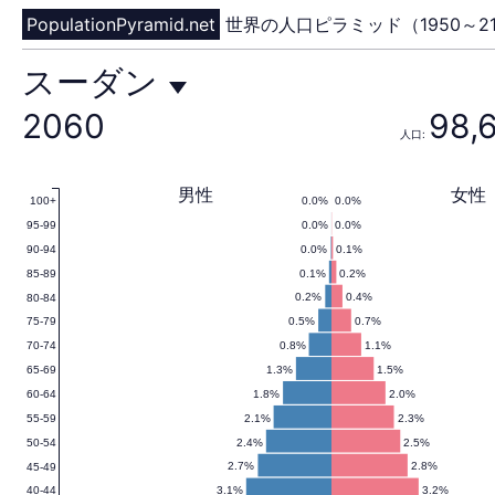
PopulationPyramid.net
世界の人口ピラミッド（1950～21
ス
スーダン
2060
98,
人口:
ー
男性
女性
0.0%
0.0%
100+
0.0%
0.0%
95-99
ダ
0.0%
0.1%
90-94
0.1%
0.2%
85-89
0.2%
0.4%
80-84
0.5%
0.7%
75-79
ン
0.8%
1.1%
70-74
1.3%
1.5%
65-69
1.8%
2.0%
60-64
2.1%
2.3%
55-59
の
2.4%
2.5%
50-54
2.7%
2.8%
45-49
3.1%
3.2%
40-44