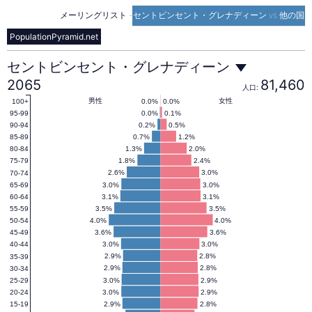
メーリングリスト
-
セントビンセント・グレナディーン vs 他の国
PopulationPyramid.net
セ
セントビンセント・グレナディーン
2065
81,460
人口:
ン
男性
女性
0.0%
0.0%
100+
0.0%
0.1%
95-99
0.2%
0.5%
90-94
0.7%
1.2%
85-89
ト
1.3%
2.0%
80-84
1.8%
2.4%
75-79
2.6%
3.0%
70-74
ビ
3.0%
3.0%
65-69
3.1%
3.1%
60-64
3.5%
3.5%
55-59
ン
4.0%
4.0%
50-54
3.6%
3.6%
45-49
3.0%
3.0%
40-44
セ
2.9%
2.8%
35-39
2.9%
2.8%
30-34
3.0%
2.9%
25-29
3.0%
2.9%
20-24
ン
2.9%
2.8%
15-19