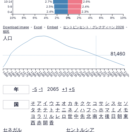
2.7%
2.6%
10-14
2.5%
2.4%
5-9
ト・
2.4%
2.3%
0-4
10%
8%
6%
4%
2%
0%
0%
2%
4%
6%
8%
10%
グ
Download image
-
Excel
-
Embed
-
セントビンセント・グレナディーン 2026
-
移民
人口
レ
81,460
ナ
1950
1955
1960
1965
1970
1975
1980
1985
1990
1995
2000
2005
2010
2015
2020
2025
2030
2035
2040
2045
2050
2055
2060
2065
2070
2075
2080
2085
2090
2095
2100
デ
年
-5
-1
2065
+1
+5
ィ
そ
ア
イ
ウ
エ
オ
カ
キ
ク
ケ
コ
サ
シ
ス
セ
ソ
国
ー
タ
チ
テ
ト
ナ
ニ
ネ
ノ
ハ
フ
ヘ
ホ
マ
ミ
メ
モ
ヨ
ラ
リ
ル
レ
ロ
世
中
先
北
南
大
後
日
朝
東
西
赤
開
香
ン
セネガル
セントルシア