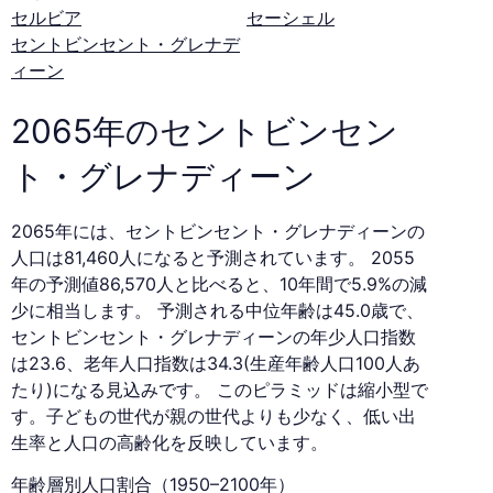
セルビア
セーシェル
の
セントビンセント・グレナデ
ィーン
人
2065年のセントビンセン
口
ト・グレナディーン
ピ
2065年には、セントビンセント・グレナディーンの
人口は81,460人になると予測されています。 2055
ラ
年の予測値86,570人と比べると、10年間で5.9%の減
少に相当します。 予測される中位年齢は45.0歳で、
ミ
セントビンセント・グレナディーンの年少人口指数
は23.6、老年人口指数は34.3(生産年齢人口100人あ
ッ
たり)になる見込みです。 このピラミッドは縮小型で
す。子どもの世代が親の世代よりも少なく、低い出
生率と人口の高齢化を反映しています。
ド
年齢層別人口割合（1950–2100年）