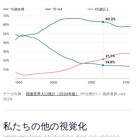
2065
15歳未満
15–64
65歳以上
70%
年
63.3%
60%
50%
40%
30%
21.7%
20%
14.9%
10%
1950
2000
2050
2100
データ出典：
国連世界人口推計（2024年版）
(中位推計) — 最終更新 July
2024.
私たちの他の視覚化