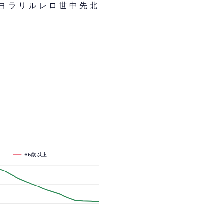
ヨ
ラ
リ
ル
レ
ロ
世
中
先
北
65歳以上