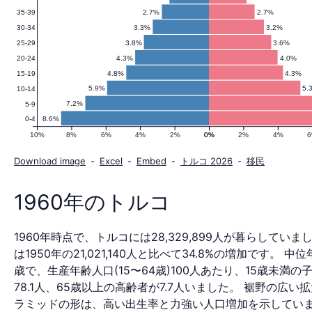
2.7%
2.7%
35-39
口
3.3%
3.2%
30-34
3.8%
3.6%
25-29
4.3%
4.0%
20-24
ピ
4.8%
4.3%
15-19
5.9%
5.
10-14
7.2%
5-9
8.6%
0-4
ラ
10%
8%
6%
4%
2%
0%
0%
2%
4%
Download image
-
Excel
-
Embed
-
トルコ 2026
-
移民
ミ
1960年のトルコ
1960年時点で、トルコには28,329,899人が暮らしていま
ッ
は1950年の21,021,140人と比べて34.8%の増加です。 中位
歳で、生産年齢人口(15〜64歳)100人あたり、15歳未満の
78.1人、65歳以上の高齢者が7.7人いました。 裾野の広い
ラミッドの形は、高い出生率と力強い人口増加を示してい