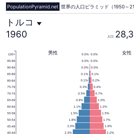
PopulationPyramid.net
世界の人口ピラミッド（1950～21
ト
トルコ
1960
28,
人口:
ル
男性
女性
0.0%
0.0%
100+
0.0%
0.0%
95-99
コ
0.0%
0.0%
90-94
0.1%
0.1%
85-89
0.1%
0.2%
80-84
0.3%
0.4%
75-79
の
0.5%
0.7%
70-74
0.8%
1.0%
65-69
1.1%
1.2%
60-64
1.5%
1.5%
55-59
人
1.8%
1.7%
50-54
2.0%
1.9%
45-49
2.3%
2.2%
40-44