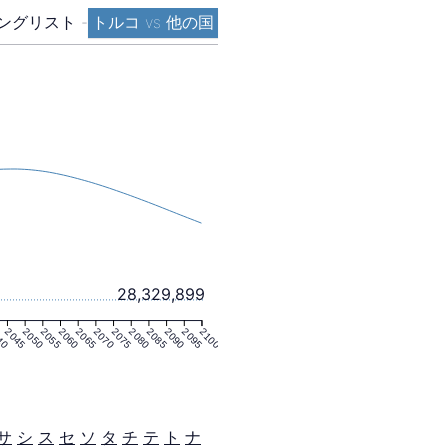
ングリスト
-
トルコ vs 他の国
28,329,899
40
2045
2050
2055
2060
2065
2070
2075
2080
2085
2090
2095
2100
サ
シ
ス
セ
ソ
タ
チ
テ
ト
ナ