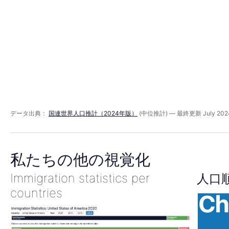
ド
1960
年
データ出典：
国連世界人口推計（2024年版）
(中位推計) — 最終更新 July 202
私たちの他の視覚化
Immigration statistics per
人口
countries