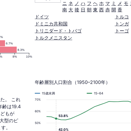
ニ
ネ
ノ
ハ
フ
ヘ
ホ
マ
ミ
メ
モ
南
大
後
日
朝
東
西
赤
開
香
ドイツ
トルコ
ドミニカ共和国
トンガ
トリニダード・トバゴ
トーゴ
トルクメニスタン
3%
6.7%
8.3%
6%
8%
10%
年齢層別人口割合（1950–2100年）
15歳未満
15–64
した。 これ
70%
年齢は19.4
60%
子どもが
53.8%
拡大型のピ
50%
ます。
42.0%