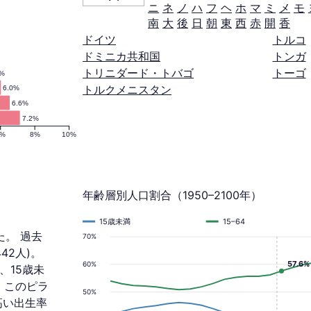
ニ
ネ
ノ
ハ
フ
ヘ
ホ
マ
ミ
メ
モ
南
大
後
日
朝
東
西
赤
開
香
ドイツ
トルコ
ドミニカ共和国
トンガ
トリニダード・トバゴ
トーゴ
2%
トルクメニスタン
6.0%
6.6%
7.2%
6%
8%
10%
年齢層別人口割合（1950–2100年）
15歳未満
15–64
た。 過去
70%
442人)。
57.6%
60%
、15歳未
。 このピラ
50%
高い出生率