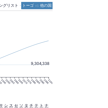
ングリスト
-
トーゴ vs 他の国
9,304,338
40
2045
2050
2055
2060
2065
2070
2075
2080
2085
2090
2095
2100
サ
シ
ス
セ
ソ
タ
チ
テ
ト
ナ