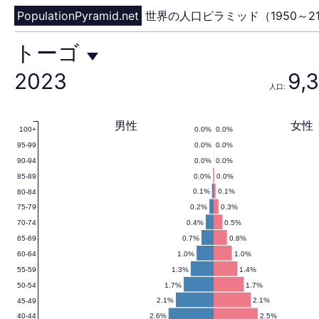
PopulationPyramid.net
世界の人口ピラミッド（1950～21
ト
トーゴ
2023
9,
人口:
ー
男性
女性
0.0%
0.0%
100+
0.0%
0.0%
95-99
ゴ
0.0%
0.0%
90-94
0.0%
0.0%
85-89
0.1%
0.1%
80-84
0.2%
0.3%
75-79
の
0.4%
0.5%
70-74
0.7%
0.8%
65-69
1.0%
1.0%
60-64
1.3%
1.4%
55-59
人
1.7%
1.7%
50-54
2.1%
2.1%
45-49
2.6%
2.5%
40-44