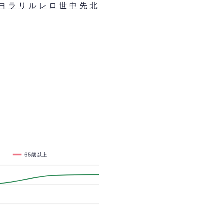
ヨ
ラ
リ
ル
レ
ロ
世
中
先
北
65歳以上