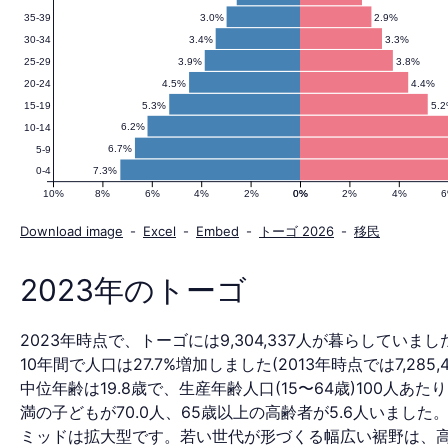
3.0%
2.9%
35-39
口
3.4%
3.3%
30-34
3.9%
3.8%
25-29
4.5%
4.4%
20-24
ピ
5.3%
5.
15-19
6.2%
10-14
6.7%
5-9
7.3%
0-4
ラ
10%
8%
6%
4%
2%
0%
0%
2%
4%
Download image
-
Excel
-
Embed
-
トーゴ 2026
-
移民
ミ
2023年のトーゴ
2023年時点で、トーゴには9,304,337人が暮らしていまし
ッ
10年間で人口は27.7%増加しました(2013年時点では7,285,
中位年齢は19.8歳で、生産年齢人口(15〜64歳)100人あたり
満の子どもが70.0人、65歳以上の高齢者が5.6人いました
ミッドは拡大型です。若い世代が形づくる幅広い裾野は、