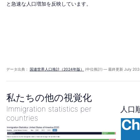
ド
と急速な人口増加を反映しています。
2023
年
データ出典：
国連世界人口推計（2024年版）
(中位推計) — 最終更新 July 202
私たちの他の視覚化
Immigration statistics per
人口
countries