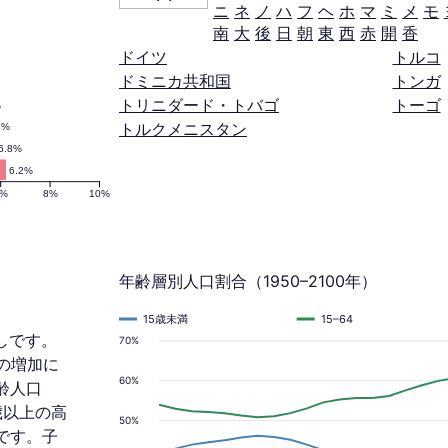
ニ
ネ
ノ
ハ
フ
ヘ
ホ
マ
ミ
メ
モ
南
大
後
日
朝
東
西
赤
開
香
ドイツ
トルコ
ドミニカ共和国
トンガ
トリニダード・トバゴ
トーゴ
%
トルクメニスタン
3%
5.8%
6.2%
6%
8%
10%
年齢層別人口割合（1950–2100年）
15歳未満
15–64
通しです。
70%
%の増加に
60%
齢人口
5歳以上の高
50%
です。子