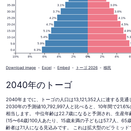
3.1%
3.0%
35-39
口
3.7%
3.6%
30-34
4.2%
4.1%
25-29
4.7%
4.5%
20-24
ピ
5.1%
4.9
15-19
5.4%
5.
10-14
5.9%
5-9
6.3%
0-4
ラ
10%
8%
6%
4%
2%
0%
0%
2%
4%
Download image
-
Excel
-
Embed
-
トーゴ 2026
-
移民
ミ
2040年のトーゴ
2040年までに、トーゴの人口は13,121,352人に達する見
ッ
2030年の予測値10,792,997人と比べると、10年間で21.6
相当します。 中位年齢は22.7歳になると予測され、生産年
(15〜64歳)100人あたり、15歳未満の子どもは57.7人、6
齢者は7.1人になる見込みです。 これは拡大型のピラミッド