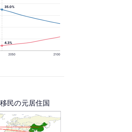
35.0%
4.3%
2050
2100
移民の元居住国