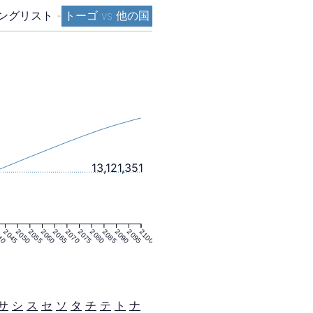
ングリスト
-
トーゴ vs 他の国
13,121,351
40
2045
2050
2055
2060
2065
2070
2075
2080
2085
2090
2095
2100
サ
シ
ス
セ
ソ
タ
チ
テ
ト
ナ