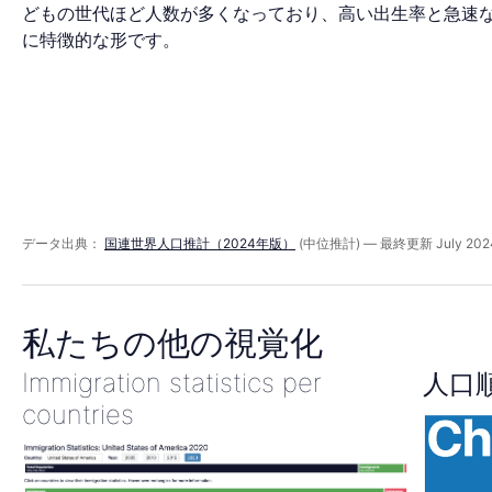
ド
どもの世代ほど人数が多くなっており、高い出生率と急速
に特徴的な形です。
2040
年
データ出典：
国連世界人口推計（2024年版）
(中位推計) — 最終更新 July 202
私たちの他の視覚化
Immigration statistics per
人口
countries