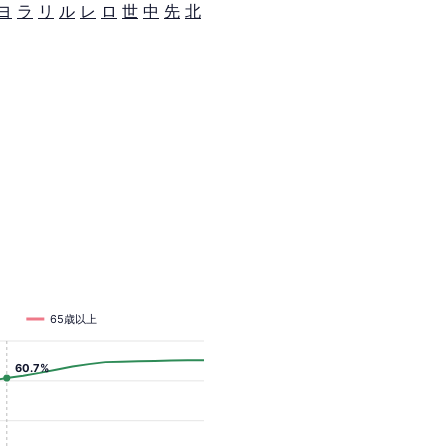
ヨ
ラ
リ
ル
レ
ロ
世
中
先
北
65歳以上
60.7%