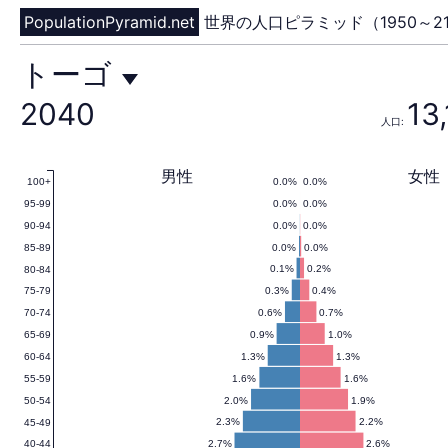
PopulationPyramid.net
世界の人口ピラミッド（1950～21
ト
トーゴ
2040
13
人口:
ー
男性
女性
0.0%
0.0%
100+
0.0%
0.0%
95-99
ゴ
0.0%
0.0%
90-94
0.0%
0.0%
85-89
0.1%
0.2%
80-84
0.3%
0.4%
75-79
の
0.6%
0.7%
70-74
0.9%
1.0%
65-69
1.3%
1.3%
60-64
1.6%
1.6%
55-59
人
2.0%
1.9%
50-54
2.3%
2.2%
45-49
2.7%
2.6%
40-44