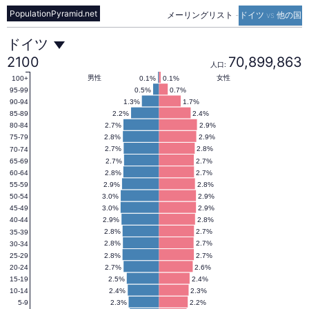
PopulationPyramid.net
メーリングリスト
-
ドイツ vs 他の国
ド
ドイツ
2100
70,899,863
人口:
イ
男性
女性
0.1%
0.1%
100+
0.5%
0.7%
95-99
1.3%
1.7%
90-94
2.2%
2.4%
85-89
ツ
2.7%
2.9%
80-84
2.8%
2.9%
75-79
2.7%
2.8%
70-74
の
2.7%
2.7%
65-69
2.8%
2.7%
60-64
2.9%
2.8%
55-59
人
3.0%
2.9%
50-54
3.0%
2.9%
45-49
2.9%
2.8%
40-44
口
2.8%
2.7%
35-39
2.8%
2.7%
30-34
2.8%
2.7%
25-29
2.7%
2.6%
20-24
ピ
2.5%
2.4%
15-19
2.4%
2.3%
10-14
2.3%
2.2%
5-9