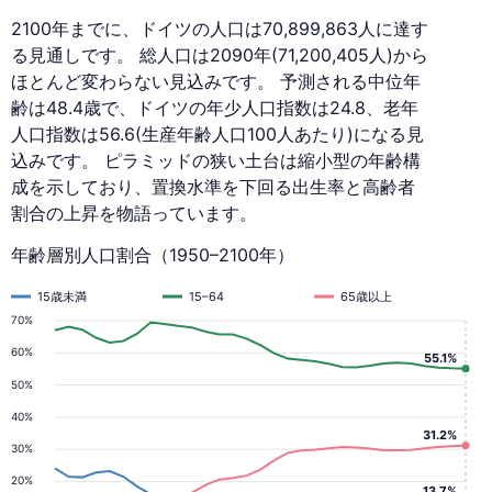
2100年までに、ドイツの人口は70,899,863人に達す
る見通しです。 総人口は2090年(71,200,405人)から
ほとんど変わらない見込みです。 予測される中位年
齢は48.4歳で、ドイツの年少人口指数は24.8、老年
人口指数は56.6(生産年齢人口100人あたり)になる見
込みです。 ピラミッドの狭い土台は縮小型の年齢構
成を示しており、置換水準を下回る出生率と高齢者
割合の上昇を物語っています。
年齢層別人口割合（1950–2100年）
15歳未満
15–64
65歳以上
70%
60%
55.1%
50%
40%
31.2%
30%
20%
13.7%