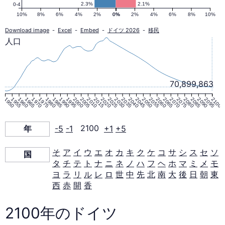
ラ
2.3%
2.1%
0-4
10%
8%
6%
4%
2%
0%
0%
2%
4%
6%
8%
10%
ミ
Download image
-
Excel
-
Embed
-
ドイツ 2026
-
移民
人口
ッ
ド
70,899,863
1950
1955
1960
1965
1970
1975
1980
1985
1990
1995
2000
2005
2010
2015
2020
2025
2030
2035
2040
2045
2050
2055
2060
2065
2070
2075
2080
2085
2090
2095
2100
2100
年
-5
-1
2100
+1
+5
年
そ
ア
イ
ウ
エ
オ
カ
キ
ク
ケ
コ
サ
シ
ス
セ
ソ
国
タ
チ
テ
ト
ナ
ニ
ネ
ノ
ハ
フ
ヘ
ホ
マ
ミ
メ
モ
ヨ
ラ
リ
ル
レ
ロ
世
中
先
北
南
大
後
日
朝
東
西
赤
開
香
2100年のドイツ