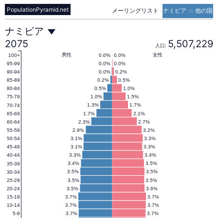
PopulationPyramid.net
メーリングリスト
-
ナミビア vs 他の国
ナ
ナミビア
2075
5,507,229
人口:
ミ
男性
女性
0.0%
0.0%
100+
0.0%
0.0%
95-99
0.0%
0.2%
90-94
0.2%
0.5%
85-89
ビ
0.5%
1.0%
80-84
1.0%
1.5%
75-79
1.3%
1.7%
70-74
ア
1.7%
2.1%
65-69
2.3%
2.7%
60-64
2.9%
3.2%
55-59
の
3.1%
3.3%
50-54
3.1%
3.3%
45-49
3.3%
3.4%
40-44
人
3.4%
3.5%
35-39
3.5%
3.5%
30-34
3.5%
3.5%
25-29
3.5%
3.6%
20-24
口
3.7%
3.7%
15-19
3.7%
3.7%
10-14
3.7%
3.7%
5-9