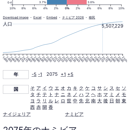
ピ
3.7%
3.6%
0-4
10%
8%
6%
4%
2%
0%
0%
2%
4%
6%
8%
10%
ラ
Download image
-
Excel
-
Embed
-
ナミビア 2026
-
移民
人口
5,507,229
ミ
ッ
1950
1955
1960
1965
1970
1975
1980
1985
1990
1995
2000
2005
2010
2015
2020
2025
2030
2035
2040
2045
2050
2055
2060
2065
2070
2075
2080
2085
2090
2095
2100
ド
年
-5
-1
2075
+1
+5
2075
そ
ア
イ
ウ
エ
オ
カ
キ
ク
ケ
コ
サ
シ
ス
セ
ソ
国
年
タ
チ
テ
ト
ナ
ニ
ネ
ノ
ハ
フ
ヘ
ホ
マ
ミ
メ
モ
ヨ
ラ
リ
ル
レ
ロ
世
中
先
北
南
大
後
日
朝
東
西
赤
開
香
ナイジェリア
ナミビア
2075年のナミビア