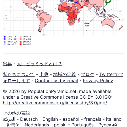
出典
-
人口ピラミッドとは？
私たちについて
-
出典
-
地域の定義
-
ブログ
-
Twitterでフ
ォローします
-
Contact us by email
-
Privacy Policy
© 2026 by PopulationPyramid.net, made available
under a Creative Commons license CC BY 3.0 IGO:
http://creativecommons.org/licenses/by/3.0/igo/
その他の言語
العربيّة
-
Deutsch
-
English
-
español
-
français
-
italiano
-
한국어
-
Nederlands
-
polski
-
Português
-
Русский