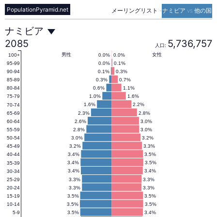
PopulationPyramid.net
メーリングリスト
-
ナミビア vs 他の国
ナ
ナミビア
2085
5,736,757
人口:
ミ
男性
女性
0.0%
0.0%
100+
0.0%
0.1%
95-99
0.1%
0.3%
90-94
0.3%
0.7%
85-89
ビ
0.6%
1.1%
80-84
1.0%
1.6%
75-79
1.6%
2.2%
70-74
ア
2.3%
2.8%
65-69
2.6%
3.0%
60-64
2.8%
3.0%
55-59
の
3.0%
3.2%
50-54
3.2%
3.3%
45-49
3.4%
3.5%
40-44
人
3.4%
3.5%
35-39
3.4%
3.4%
30-34
3.3%
3.3%
25-29
3.3%
3.3%
20-24
口
3.5%
3.5%
15-19
3.5%
3.5%
10-14
3.5%
3.4%
5-9