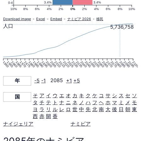
ピ
3.4%
3.4%
0-4
10%
8%
6%
4%
2%
0%
0%
2%
4%
6%
8%
10%
ラ
Download image
-
Excel
-
Embed
-
ナミビア 2026
-
移民
人口
5,736,758
ミ
ッ
1950
1955
1960
1965
1970
1975
1980
1985
1990
1995
2000
2005
2010
2015
2020
2025
2030
2035
2040
2045
2050
2055
2060
2065
2070
2075
2080
2085
2090
2095
2100
ド
年
-5
-1
2085
+1
+5
2085
そ
ア
イ
ウ
エ
オ
カ
キ
ク
ケ
コ
サ
シ
ス
セ
ソ
国
年
タ
チ
テ
ト
ナ
ニ
ネ
ノ
ハ
フ
ヘ
ホ
マ
ミ
メ
モ
ヨ
ラ
リ
ル
レ
ロ
世
中
先
北
南
大
後
日
朝
東
西
赤
開
香
ナイジェリア
ナミビア
2085年のナミビア