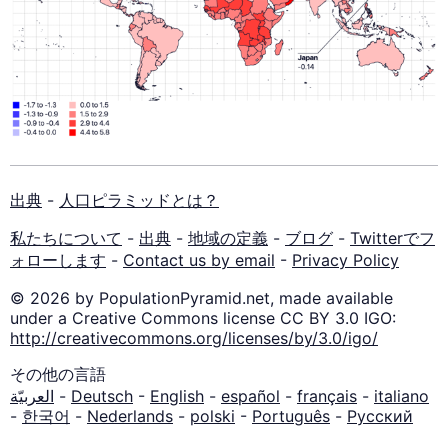
出典
-
人口ピラミッドとは？
私たちについて
-
出典
-
地域の定義
-
ブログ
-
Twitterでフ
ォローします
-
Contact us by email
-
Privacy Policy
© 2026 by PopulationPyramid.net, made available
under a Creative Commons license CC BY 3.0 IGO:
http://creativecommons.org/licenses/by/3.0/igo/
その他の言語
العربيّة
-
Deutsch
-
English
-
español
-
français
-
italiano
-
한국어
-
Nederlands
-
polski
-
Português
-
Русский