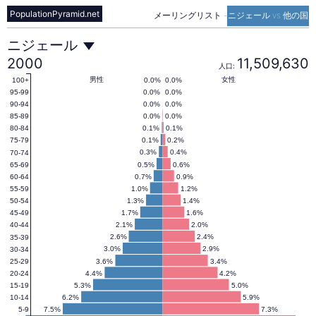
PopulationPyramid.net
メーリングリスト
-
ニジェール vs 他の国
ニ
ニジェール
2000
11,509,630
人口:
ジ
男性
女性
0.0%
0.0%
100+
0.0%
0.0%
95-99
0.0%
0.0%
90-94
0.0%
0.0%
85-89
ェ
0.1%
0.1%
80-84
0.1%
0.2%
75-79
0.3%
0.4%
70-74
ー
0.5%
0.6%
65-69
0.7%
0.9%
60-64
1.0%
1.2%
55-59
ル
1.3%
1.4%
50-54
1.7%
1.6%
45-49
2.1%
2.0%
40-44
の
2.6%
2.4%
35-39
3.0%
2.9%
30-34
3.6%
3.4%
25-29
4.4%
4.2%
20-24
人
5.3%
5.0%
15-19
6.2%
5.9%
10-14
7.5%
7.3%
5-9