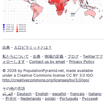
出典
-
人口ピラミッドとは？
私たちについて
-
出典
-
地域の定義
-
ブログ
-
Twitterでフ
ォローします
-
Contact us by email
-
Privacy Policy
© 2026 by PopulationPyramid.net, made available
under a Creative Commons license CC BY 3.0 IGO:
http://creativecommons.org/licenses/by/3.0/igo/
その他の言語
العربيّة
-
Deutsch
-
English
-
español
-
français
-
italiano
-
한국어
-
Nederlands
-
polski
-
Português
-
Русский