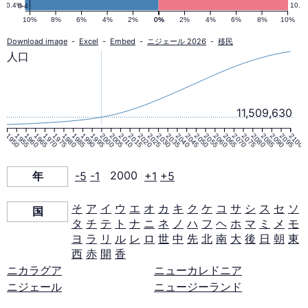
口
10.4%
10.1
0-4
10%
8%
6%
4%
2%
0%
0%
2%
4%
6%
8%
10%
ピ
Download image
-
Excel
-
Embed
-
ニジェール 2026
-
移民
人口
ラ
ミ
11,509,630
1950
1955
1960
1965
1970
1975
1980
1985
1990
1995
2000
2005
2010
2015
2020
2025
2030
2035
2040
2045
2050
2055
2060
2065
2070
2075
2080
2085
2090
2095
2100
ッ
年
-5
-1
2000
+1
+5
ド
そ
ア
イ
ウ
エ
オ
カ
キ
ク
ケ
コ
サ
シ
ス
セ
ソ
国
タ
チ
テ
ト
ナ
ニ
ネ
ノ
ハ
フ
ヘ
ホ
マ
ミ
メ
モ
2000
ヨ
ラ
リ
ル
レ
ロ
世
中
先
北
南
大
後
日
朝
東
西
赤
開
香
年
ニカラグア
ニューカレドニア
ニジェール
ニュージーランド