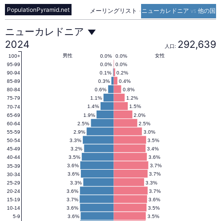
PopulationPyramid.net
メーリングリスト
-
ニューカレドニア vs 他の国
ニ
ニューカレドニア
2024
292,639
人口:
ュ
男性
女性
0.0%
0.0%
100+
0.0%
0.0%
95-99
0.1%
0.2%
90-94
0.3%
0.4%
85-89
ー
0.6%
0.8%
80-84
1.1%
1.2%
75-79
1.4%
1.5%
70-74
カ
1.9%
2.0%
65-69
2.5%
2.5%
60-64
2.9%
3.0%
55-59
レ
3.3%
3.5%
50-54
3.2%
3.4%
45-49
3.5%
3.6%
40-44
ド
3.6%
3.7%
35-39
3.6%
3.7%
30-34
3.3%
3.3%
25-29
3.6%
3.7%
20-24
ニ
3.7%
3.6%
15-19
3.6%
3.5%
10-14
3.6%
3.5%
5-9