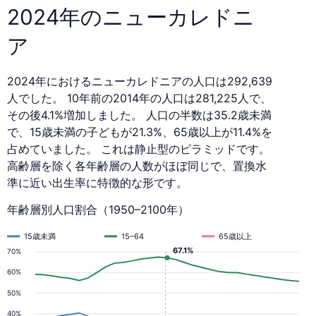
ド
2024年のニューカレドニ
2024
ア
年
2024年におけるニューカレドニアの人口は292,639
人でした。 10年前の2014年の人口は281,225人で、
その後4.1%増加しました。 人口の半数は35.2歳未満
で、15歳未満の子どもが21.3%、65歳以上が11.4%を
占めていました。 これは静止型のピラミッドです。
高齢層を除く各年齢層の人数がほぼ同じで、置換水
準に近い出生率に特徴的な形です。
年齢層別人口割合（1950–2100年）
15歳未満
15–64
65歳以上
67.1%
70%
60%
50%
40%