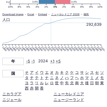
ア
3.6%
3.4%
0-4
10%
8%
6%
4%
2%
0%
0%
2%
4%
6%
8%
10%
の
Download image
-
Excel
-
Embed
-
ニューカレドニア 2026
-
移民
人口
292,639
人
口
1950
1955
1960
1965
1970
1975
1980
1985
1990
1995
2000
2005
2010
2015
2020
2025
2030
2035
2040
2045
2050
2055
2060
2065
2070
2075
2080
2085
2090
2095
2100
ピ
年
-5
-1
2024
+1
+5
ラ
そ
ア
イ
ウ
エ
オ
カ
キ
ク
ケ
コ
サ
シ
ス
セ
ソ
国
タ
チ
テ
ト
ナ
ニ
ネ
ノ
ハ
フ
ヘ
ホ
マ
ミ
メ
モ
ミ
ヨ
ラ
リ
ル
レ
ロ
世
中
先
北
南
大
後
日
朝
東
西
赤
開
香
ッ
ニカラグア
ニューカレドニア
ニジェール
ニュージーランド