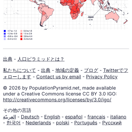
出典
-
人口ピラミッドとは？
私たちについて
-
出典
-
地域の定義
-
ブログ
-
Twitterでフ
ォローします
-
Contact us by email
-
Privacy Policy
© 2026 by PopulationPyramid.net, made available
under a Creative Commons license CC BY 3.0 IGO:
http://creativecommons.org/licenses/by/3.0/igo/
その他の言語
العربيّة
-
Deutsch
-
English
-
español
-
français
-
italiano
-
한국어
-
Nederlands
-
polski
-
Português
-
Русский