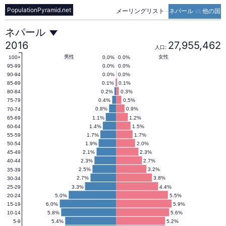
PopulationPyramid.net
メーリングリスト
-
ネパール vs 他の国
ネ
ネパール
2016
27,955,462
人口:
パ
男性
女性
0.0%
0.0%
100+
0.0%
0.0%
95-99
0.0%
0.0%
90-94
0.1%
0.1%
85-89
ー
0.2%
0.3%
80-84
0.4%
0.5%
75-79
0.8%
0.9%
70-74
ル
1.1%
1.2%
65-69
1.4%
1.5%
60-64
1.7%
1.7%
55-59
の
1.9%
2.0%
50-54
2.1%
2.3%
45-49
2.3%
2.7%
40-44
人
2.5%
3.2%
35-39
2.7%
3.8%
30-34
3.3%
4.4%
25-29
5.0%
5.5%
20-24
口
6.0%
5.9%
15-19
5.8%
5.6%
10-14
5.4%
5.2%
5-9