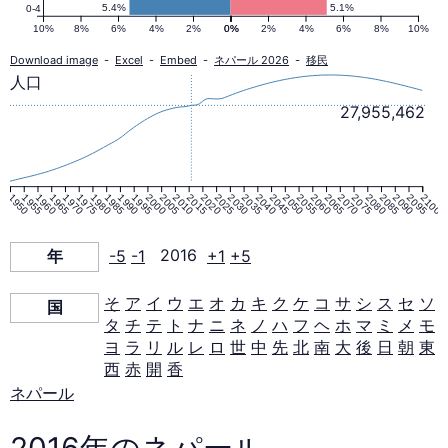
ピ
5.4%
5.1%
0-4
10%
8%
6%
4%
2%
0%
0%
2%
4%
6%
8%
10%
ラ
Download image
-
Excel
-
Embed
-
ネパール 2026
-
移民
人口
ミ
27,955,462
ッ
1950
1955
1960
1965
1970
1975
1980
1985
1990
1995
2000
2005
2010
2015
2020
2025
2030
2035
2040
2045
2050
2055
2060
2065
2070
2075
2080
2085
2090
2095
2100
ド
年
-5
-1
2016
+1
+5
2016
そ
ア
イ
ウ
エ
オ
カ
キ
ク
ケ
コ
サ
シ
ス
セ
ソ
国
年
タ
チ
テ
ト
ナ
ニ
ネ
ノ
ハ
フ
ヘ
ホ
マ
ミ
メ
モ
ヨ
ラ
リ
ル
レ
ロ
世
中
先
北
南
大
後
日
朝
東
西
赤
開
香
ネパール
2016年のネパール