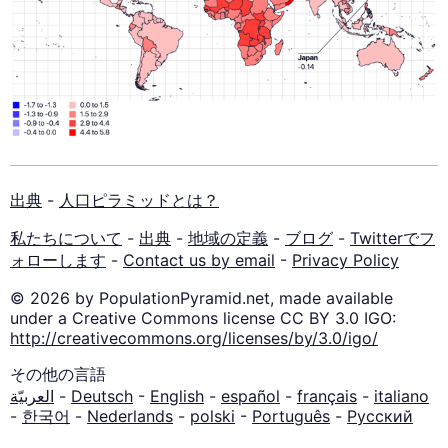
出典
-
人口ピラミッドとは？
私たちについて
-
出典
-
地域の定義
-
ブログ
-
Twitterでフ
ォローします
-
Contact us by email
-
Privacy Policy
© 2026 by PopulationPyramid.net, made available
under a Creative Commons license CC BY 3.0 IGO:
http://creativecommons.org/licenses/by/3.0/igo/
その他の言語
العربيّة
-
Deutsch
-
English
-
español
-
français
-
italiano
-
한국어
-
Nederlands
-
polski
-
Português
-
Русский