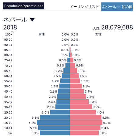
PopulationPyramid.net
メーリングリスト
-
ネパール vs 他の国
ネ
ネパール
2018
28,079,688
人口:
パ
男性
女性
0.0%
0.0%
100+
0.0%
0.0%
95-99
0.0%
0.0%
90-94
0.1%
0.1%
85-89
ー
0.2%
0.3%
80-84
0.5%
0.6%
75-79
0.8%
0.9%
70-74
ル
1.2%
1.3%
65-69
1.5%
1.5%
60-64
1.7%
1.8%
55-59
の
1.9%
2.1%
50-54
2.1%
2.4%
45-49
2.2%
2.8%
40-44
人
2.4%
3.3%
35-39
2.6%
3.9%
30-34
3.5%
4.6%
25-29
5.3%
5.5%
20-24
口
5.8%
5.7%
15-19
5.6%
5.3%
10-14
5.3%
5.0%
5-9