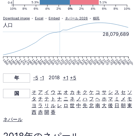
ピ
5.3%
5.1%
0-4
10%
8%
6%
4%
2%
0%
0%
2%
4%
6%
8%
10%
ラ
Download image
-
Excel
-
Embed
-
ネパール 2026
-
移民
人口
ミ
28,079,689
ッ
1950
1955
1960
1965
1970
1975
1980
1985
1990
1995
2000
2005
2010
2015
2020
2025
2030
2035
2040
2045
2050
2055
2060
2065
2070
2075
2080
2085
2090
2095
2100
ド
年
-5
-1
2018
+1
+5
2018
そ
ア
イ
ウ
エ
オ
カ
キ
ク
ケ
コ
サ
シ
ス
セ
ソ
国
年
タ
チ
テ
ト
ナ
ニ
ネ
ノ
ハ
フ
ヘ
ホ
マ
ミ
メ
モ
ヨ
ラ
リ
ル
レ
ロ
世
中
先
北
南
大
後
日
朝
東
西
赤
開
香
ネパール
2018年のネパール