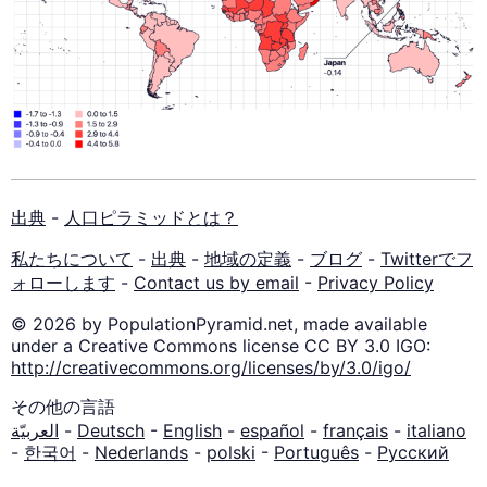
出典
-
人口ピラミッドとは？
私たちについて
-
出典
-
地域の定義
-
ブログ
-
Twitterでフ
ォローします
-
Contact us by email
-
Privacy Policy
© 2026 by PopulationPyramid.net, made available
under a Creative Commons license CC BY 3.0 IGO:
http://creativecommons.org/licenses/by/3.0/igo/
その他の言語
العربيّة
-
Deutsch
-
English
-
español
-
français
-
italiano
-
한국어
-
Nederlands
-
polski
-
Português
-
Русский