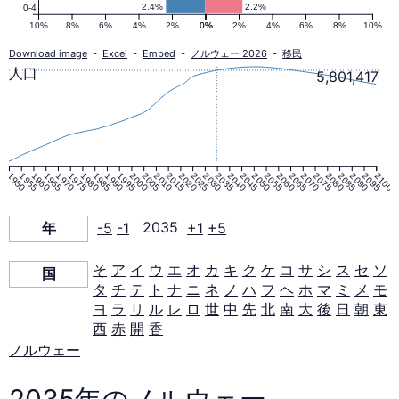
口
2.4%
2.2%
0-4
10%
8%
6%
4%
2%
0%
0%
2%
4%
6%
8%
10%
ピ
Download image
-
Excel
-
Embed
-
ノルウェー 2026
-
移民
人口
5,801,417
ラ
ミ
1950
1955
1960
1965
1970
1975
1980
1985
1990
1995
2000
2005
2010
2015
2020
2025
2030
2035
2040
2045
2050
2055
2060
2065
2070
2075
2080
2085
2090
2095
2100
ッ
年
-5
-1
2035
+1
+5
ド
そ
ア
イ
ウ
エ
オ
カ
キ
ク
ケ
コ
サ
シ
ス
セ
ソ
国
タ
チ
テ
ト
ナ
ニ
ネ
ノ
ハ
フ
ヘ
ホ
マ
ミ
メ
モ
2035
ヨ
ラ
リ
ル
レ
ロ
世
中
先
北
南
大
後
日
朝
東
西
赤
開
香
年
ノルウェー
2035年のノルウェー