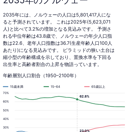
2035年には、ノルウェーの人口は5,801,417人にな
ると予測されています。 これは2025年(5,623,071
人)と比べて3.2%の増加となる見込みです。 予測さ
れる中位年齢は43.8歳で、ノルウェーの年少人口指
数は22.6、老年人口指数は36.7(生産年齢人口100人
あたり)になる見込みです。 ピラミッドの狭い土台は
縮小型の年齢構成を示しており、置換水準を下回る
出生率と高齢者割合の上昇を物語っています。
年齢層別人口割合（1950–2100年）
15歳未満
15–64
65歳以上
70%
62.8%
60%
50%
40%
30%
23.0%