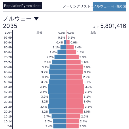
PopulationPyramid.net
メーリングリスト
-
ノルウェー vs 他の国
ノ
ノルウェー
2035
5,801,416
人口:
ル
男性
女性
0.0%
0.0%
100+
0.1%
0.1%
95-99
0.4%
0.6%
90-94
1.1%
1.4%
85-89
ウ
1.6%
1.8%
80-84
2.2%
2.3%
75-79
2.6%
2.6%
70-74
ェ
3.1%
3.0%
65-69
3.2%
3.1%
60-64
3.1%
2.9%
55-59
ー
3.2%
3.1%
50-54
3.4%
3.3%
45-49
3.4%
3.3%
40-44
の
3.2%
3.1%
35-39
3.2%
3.0%
30-34
3.4%
3.3%
25-29
3.2%
3.0%
20-24
人
2.7%
2.6%
15-19
2.5%
2.4%
10-14
2.4%
2.3%
5-9