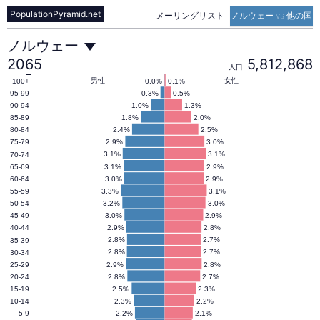
PopulationPyramid.net
メーリングリスト
-
ノルウェー vs 他の国
ノ
ノルウェー
2065
5,812,868
人口:
ル
男性
女性
0.0%
0.1%
100+
0.3%
0.5%
95-99
1.0%
1.3%
90-94
1.8%
2.0%
85-89
ウ
2.4%
2.5%
80-84
2.9%
3.0%
75-79
3.1%
3.1%
70-74
ェ
3.1%
2.9%
65-69
3.0%
2.9%
60-64
3.3%
3.1%
55-59
ー
3.2%
3.0%
50-54
3.0%
2.9%
45-49
2.9%
2.8%
40-44
の
2.8%
2.7%
35-39
2.8%
2.7%
30-34
2.9%
2.8%
25-29
2.8%
2.7%
20-24
人
2.5%
2.3%
15-19
2.3%
2.2%
10-14
2.2%
2.1%
5-9