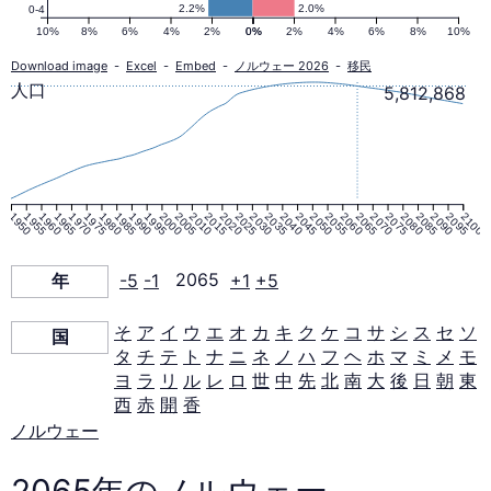
口
2.2%
2.0%
0-4
10%
8%
6%
4%
2%
0%
0%
2%
4%
6%
8%
10%
ピ
Download image
-
Excel
-
Embed
-
ノルウェー 2026
-
移民
人口
5,812,868
ラ
ミ
1950
1955
1960
1965
1970
1975
1980
1985
1990
1995
2000
2005
2010
2015
2020
2025
2030
2035
2040
2045
2050
2055
2060
2065
2070
2075
2080
2085
2090
2095
2100
ッ
年
-5
-1
2065
+1
+5
ド
そ
ア
イ
ウ
エ
オ
カ
キ
ク
ケ
コ
サ
シ
ス
セ
ソ
国
タ
チ
テ
ト
ナ
ニ
ネ
ノ
ハ
フ
ヘ
ホ
マ
ミ
メ
モ
2065
ヨ
ラ
リ
ル
レ
ロ
世
中
先
北
南
大
後
日
朝
東
西
赤
開
香
年
ノルウェー
2065年のノルウェー