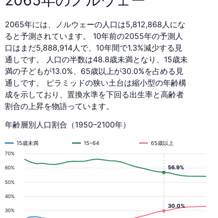
2065年には、ノルウェーの人口は5,812,868人にな
ると予測されています。 10年前の2055年の予測人
口はまだ5,888,914人で、10年間で1.3%減少する見
通しです。 人口の半数は48.8歳未満となり、15歳未
満の子どもが13.0%、65歳以上が30.0%を占める見
通しです。 ピラミッドの狭い土台は縮小型の年齢構
成を示しており、置換水準を下回る出生率と高齢者
割合の上昇を物語っています。
年齢層別人口割合（1950–2100年）
15歳未満
15–64
65歳以上
70%
56.9%
60%
50%
40%
30.0%
30%