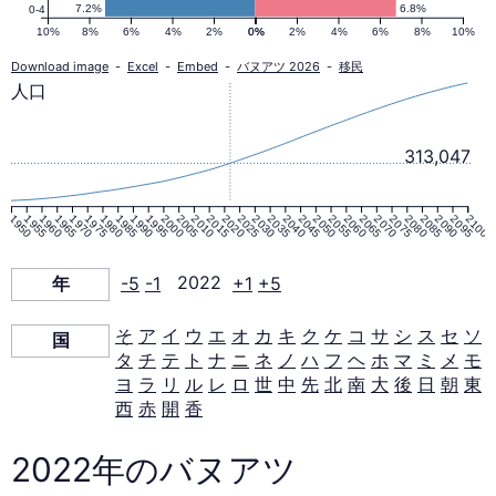
ピ
7.2%
6.8%
0-4
10%
8%
6%
4%
2%
0%
0%
2%
4%
6%
8%
10%
ラ
Download image
-
Excel
-
Embed
-
バヌアツ 2026
-
移民
人口
ミ
313,047
ッ
1950
1955
1960
1965
1970
1975
1980
1985
1990
1995
2000
2005
2010
2015
2020
2025
2030
2035
2040
2045
2050
2055
2060
2065
2070
2075
2080
2085
2090
2095
2100
ド
年
-5
-1
2022
+1
+5
2022
そ
ア
イ
ウ
エ
オ
カ
キ
ク
ケ
コ
サ
シ
ス
セ
ソ
国
年
タ
チ
テ
ト
ナ
ニ
ネ
ノ
ハ
フ
ヘ
ホ
マ
ミ
メ
モ
ヨ
ラ
リ
ル
レ
ロ
世
中
先
北
南
大
後
日
朝
東
西
赤
開
香
2022年のバヌアツ