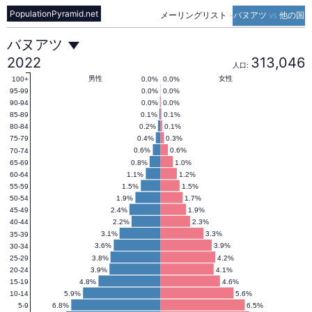
PopulationPyramid.net
メーリングリスト
-
バヌアツ vs 他の国
バ
バヌアツ
2022
313,046
人口:
ヌ
男性
女性
0.0%
0.0%
100+
0.0%
0.0%
95-99
0.0%
0.0%
90-94
0.1%
0.1%
85-89
ア
0.2%
0.1%
80-84
0.4%
0.3%
75-79
0.6%
0.6%
70-74
ツ
0.8%
1.0%
65-69
1.1%
1.2%
60-64
1.5%
1.5%
55-59
の
1.9%
1.7%
50-54
2.4%
1.9%
45-49
2.2%
2.3%
40-44
人
3.1%
3.3%
35-39
3.6%
3.9%
30-34
3.8%
4.2%
25-29
3.9%
4.1%
20-24
口
4.8%
4.6%
15-19
5.9%
5.6%
10-14
6.8%
6.5%
5-9