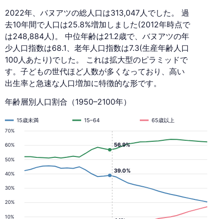
2022年、バヌアツの総人口は313,047人でした。 過
去10年間で人口は25.8%増加しました(2012年時点で
は248,884人)。 中位年齢は21.2歳で、バヌアツの年
少人口指数は68.1、老年人口指数は7.3(生産年齢人口
100人あたり)でした。 これは拡大型のピラミッドで
す。子どもの世代ほど人数が多くなっており、高い
出生率と急速な人口増加に特徴的な形です。
年齢層別人口割合（1950–2100年）
15歳未満
15–64
65歳以上
70%
56.9%
60%
50%
39.0%
40%
30%
20%
10%