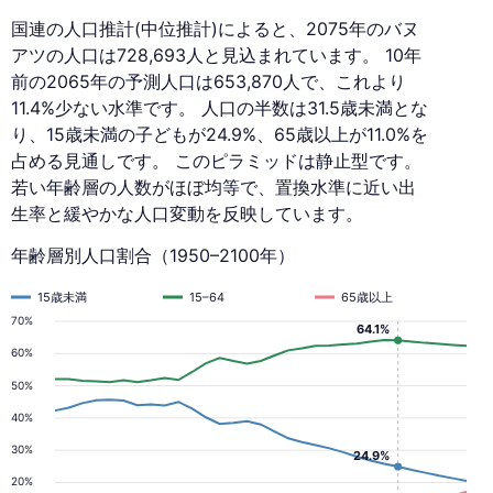
国連の人口推計(中位推計)によると、2075年のバヌ
アツの人口は728,693人と見込まれています。 10年
前の2065年の予測人口は653,870人で、これより
11.4%少ない水準です。 人口の半数は31.5歳未満とな
り、15歳未満の子どもが24.9%、65歳以上が11.0%を
占める見通しです。 このピラミッドは静止型です。
若い年齢層の人数がほぼ均等で、置換水準に近い出
生率と緩やかな人口変動を反映しています。
年齢層別人口割合（1950–2100年）
15歳未満
15–64
65歳以上
70%
64.1%
60%
50%
40%
30%
24.9%
20%