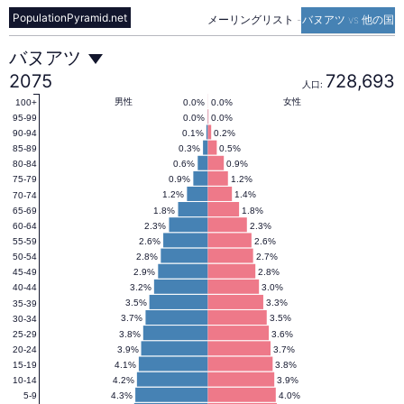
PopulationPyramid.net
メーリングリスト
-
バヌアツ vs 他の国
バ
バヌアツ
2075
728,693
人口:
ヌ
男性
女性
0.0%
0.0%
100+
0.0%
0.0%
95-99
0.1%
0.2%
90-94
0.3%
0.5%
85-89
ア
0.6%
0.9%
80-84
0.9%
1.2%
75-79
1.2%
1.4%
70-74
ツ
1.8%
1.8%
65-69
2.3%
2.3%
60-64
2.6%
2.6%
55-59
の
2.8%
2.7%
50-54
2.9%
2.8%
45-49
3.2%
3.0%
40-44
人
3.5%
3.3%
35-39
3.7%
3.5%
30-34
3.8%
3.6%
25-29
3.9%
3.7%
20-24
口
4.1%
3.8%
15-19
4.2%
3.9%
10-14
4.3%
4.0%
5-9