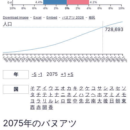
ピ
4.4%
4.1%
0-4
10%
8%
6%
4%
2%
0%
0%
2%
4%
6%
8%
10%
ラ
Download image
-
Excel
-
Embed
-
バヌアツ 2026
-
移民
人口
728,693
ミ
ッ
1950
1955
1960
1965
1970
1975
1980
1985
1990
1995
2000
2005
2010
2015
2020
2025
2030
2035
2040
2045
2050
2055
2060
2065
2070
2075
2080
2085
2090
2095
2100
ド
年
-5
-1
2075
+1
+5
2075
そ
ア
イ
ウ
エ
オ
カ
キ
ク
ケ
コ
サ
シ
ス
セ
ソ
国
年
タ
チ
テ
ト
ナ
ニ
ネ
ノ
ハ
フ
ヘ
ホ
マ
ミ
メ
モ
ヨ
ラ
リ
ル
レ
ロ
世
中
先
北
南
大
後
日
朝
東
西
赤
開
香
2075年のバヌアツ