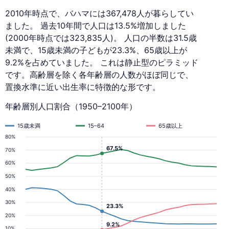
2010年時点で、バハマには367,478人が暮らしてい
ました。 過去10年間で人口は13.5%増加しました
(2000年時点では323,835人)。 人口の半数は31.5歳
未満で、15歳未満の子どもが23.3%、65歳以上が
9.2%を占めていました。 これは静止型のピラミッド
です。高齢層を除く各年齢層の人数がほぼ同じで、
置換水準に近い出生率に特徴的な形です。
年齢層別人口割合（1950–2100年）
15歳未満
15–64
65歳以上
80%
67.5%
70%
60%
50%
40%
30%
23.3%
20%
9.2%
10%