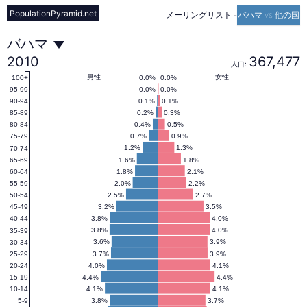
PopulationPyramid.net
メーリングリスト
-
バハマ vs 他の国
バ
バハマ
2010
367,477
人口:
ハ
男性
女性
0.0%
0.0%
100+
0.0%
0.0%
95-99
0.1%
0.1%
90-94
0.2%
0.3%
85-89
マ
0.4%
0.5%
80-84
0.7%
0.9%
75-79
1.2%
1.3%
70-74
の
1.6%
1.8%
65-69
1.8%
2.1%
60-64
2.0%
2.2%
55-59
人
2.5%
2.7%
50-54
3.2%
3.5%
45-49
3.8%
4.0%
40-44
口
3.8%
4.0%
35-39
3.6%
3.9%
30-34
3.7%
3.9%
25-29
4.0%
4.1%
20-24
ピ
4.4%
4.4%
15-19
4.1%
4.1%
10-14
3.8%
3.7%
5-9