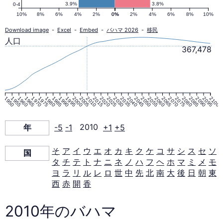
ラ
3.9%
3.8%
0-4
10%
8%
6%
4%
2%
0%
0%
2%
4%
6%
8%
10%
ミ
Download image
-
Excel
-
Embed
-
バハマ 2026
-
移民
人口
367,478
ッ
ド
1950
1955
1960
1965
1970
1975
1980
1985
1990
1995
2000
2005
2010
2015
2020
2025
2030
2035
2040
2045
2050
2055
2060
2065
2070
2075
2080
2085
2090
2095
2100
2010
年
-5
-1
2010
+1
+5
年
そ
ア
イ
ウ
エ
オ
カ
キ
ク
ケ
コ
サ
シ
ス
セ
ソ
国
タ
チ
テ
ト
ナ
ニ
ネ
ノ
ハ
フ
ヘ
ホ
マ
ミ
メ
モ
ヨ
ラ
リ
ル
レ
ロ
世
中
先
北
南
大
後
日
朝
東
西
赤
開
香
2010年のバハマ