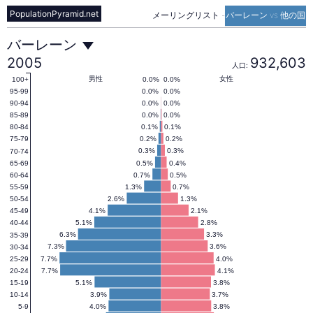
PopulationPyramid.net
メーリングリスト
-
バーレーン vs 他の国
バ
バーレーン
2005
932,603
人口:
ー
男性
女性
0.0%
0.0%
100+
0.0%
0.0%
95-99
0.0%
0.0%
90-94
0.0%
0.0%
85-89
レ
0.1%
0.1%
80-84
0.2%
0.2%
75-79
0.3%
0.3%
70-74
ー
0.5%
0.4%
65-69
0.7%
0.5%
60-64
1.3%
0.7%
55-59
ン
2.6%
1.3%
50-54
4.1%
2.1%
45-49
5.1%
2.8%
40-44
の
6.3%
3.3%
35-39
7.3%
3.6%
30-34
7.7%
4.0%
25-29
7.7%
4.1%
20-24
人
5.1%
3.8%
15-19
3.9%
3.7%
10-14
4.0%
3.8%
5-9