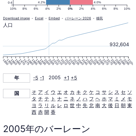
口
4.2%
4.0%
0-4
10%
8%
6%
4%
2%
0%
0%
2%
4%
6%
8%
10%
ピ
Download image
-
Excel
-
Embed
-
バーレーン 2026
-
移民
人口
ラ
932,604
ミ
1950
1955
1960
1965
1970
1975
1980
1985
1990
1995
2000
2005
2010
2015
2020
2025
2030
2035
2040
2045
2050
2055
2060
2065
2070
2075
2080
2085
2090
2095
2100
ッ
年
-5
-1
2005
+1
+5
ド
そ
ア
イ
ウ
エ
オ
カ
キ
ク
ケ
コ
サ
シ
ス
セ
ソ
国
タ
チ
テ
ト
ナ
ニ
ネ
ノ
ハ
フ
ヘ
ホ
マ
ミ
メ
モ
2005
ヨ
ラ
リ
ル
レ
ロ
世
中
先
北
南
大
後
日
朝
東
西
赤
開
香
年
2005年のバーレーン