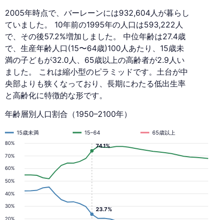
2005年時点で、バーレーンには932,604人が暮らし
ていました。 10年前の1995年の人口は593,222人
で、その後57.2%増加しました。 中位年齢は27.4歳
で、生産年齢人口(15〜64歳)100人あたり、15歳未
満の子どもが32.0人、65歳以上の高齢者が2.9人い
ました。 これは縮小型のピラミッドです。土台が中
央部よりも狭くなっており、長期にわたる低出生率
と高齢化に特徴的な形です。
年齢層別人口割合（1950–2100年）
15歳未満
15–64
65歳以上
80%
74.1%
70%
60%
50%
40%
30%
23.7%
20%