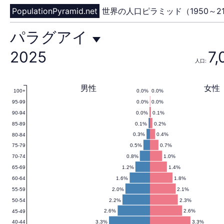
PopulationPyramid.net
世界の人口ピラミッド（1950～21
パ
パラグアイ
2025
7,
人口:
ラ
男性
女性
0.0%
0.0%
100+
0.0%
0.0%
95-99
グ
0.0%
0.1%
90-94
0.1%
0.2%
85-89
0.3%
0.4%
80-84
0.5%
0.7%
75-79
ア
0.8%
1.0%
70-74
1.2%
1.4%
65-69
1.6%
1.8%
60-64
2.0%
2.1%
55-59
イ
2.2%
2.3%
50-54
2.6%
2.6%
45-49
3.3%
3.3%
40-44