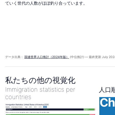
ミ
ていく世代の人数がほぼ釣り合っています。
ッ
ド
2025
データ出典：
国連世界人口推計（2024年版）
(中位推計) — 最終更新 July 202
年
私たちの他の視覚化
Immigration statistics per
人口
countries