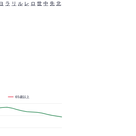
ヨ
ラ
リ
ル
レ
ロ
世
中
先
北
65歳以上