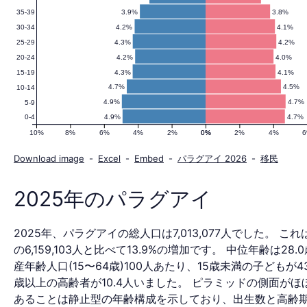
3.9%
3.8%
35-39
の
4.2%
4.1%
30-34
4.3%
4.2%
25-29
4.2%
4.0%
20-24
人
4.3%
4.1%
15-19
4.7%
4.5%
10-14
4.9%
4.7%
5-9
4.9%
4.7%
0-4
口
10%
8%
6%
4%
2%
0%
0%
2%
4%
Download image
-
Excel
-
Embed
-
パラグアイ 2026
-
移民
ピ
2025年のパラグアイ
2025年、パラグアイの総人口は7,013,077人でした。 これは
ラ
の6,159,103人と比べて13.9%の増加です。 中位年齢は28.
産年齢人口(15〜64歳)100人あたり、15歳未満の子どもが43
歳以上の高齢者が10.4人いました。 ピラミッドの側面がほ
あることは静止型の年齢構成を示しており、出生数と高齢