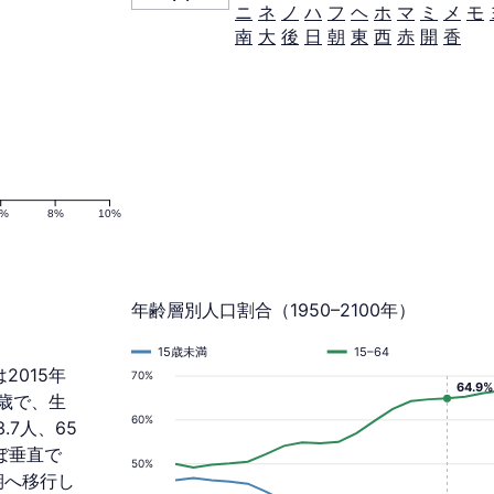
ニ
ネ
ノ
ハ
フ
ヘ
ホ
マ
ミ
メ
モ
南
大
後
日
朝
東
西
赤
開
香
6%
8%
10%
年齢層別人口割合（1950–2100年）
15歳未満
15–64
2015年
70%
64.9%
0歳で、生
60%
.7人、65
ぼ垂直で
50%
期へ移行し