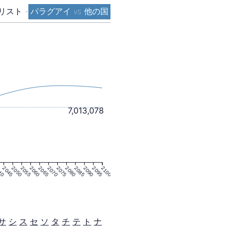
リスト
-
パラグアイ vs 他の国
7,013,078
40
2045
2050
2055
2060
2065
2070
2075
2080
2085
2090
2095
2100
サ
シ
ス
セ
ソ
タ
チ
テ
ト
ナ