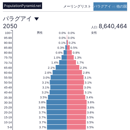
PopulationPyramid.net
メーリングリスト
-
パラグアイ vs 他の国
パ
パラグアイ
2050
8,640,464
人口:
ラ
男性
女性
0.0%
0.0%
100+
0.0%
0.0%
95-99
0.1%
0.2%
90-94
0.3%
0.5%
85-89
グ
0.6%
0.9%
80-84
1.0%
1.3%
75-79
1.4%
1.7%
70-74
ア
2.1%
2.3%
65-69
2.6%
2.8%
60-64
3.0%
3.1%
55-59
イ
3.1%
3.1%
50-54
3.1%
3.0%
45-49
3.2%
3.1%
40-44
の
3.5%
3.4%
35-39
3.8%
3.6%
30-34
3.8%
3.6%
25-29
3.7%
3.6%
20-24
人
3.7%
3.5%
15-19
3.7%
3.5%
10-14
3.7%
3.5%
5-9