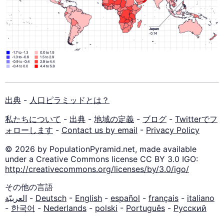
出典
-
人口ピラミッドとは？
私たちについて
-
出典
-
地域の定義
-
ブログ
-
Twitterでフ
ォローします
-
Contact us by email
-
Privacy Policy
© 2026 by PopulationPyramid.net, made available
under a Creative Commons license CC BY 3.0 IGO:
http://creativecommons.org/licenses/by/3.0/igo/
その他の言語
العربيّة
-
Deutsch
-
English
-
español
-
français
-
italiano
-
한국어
-
Nederlands
-
polski
-
Português
-
Русский