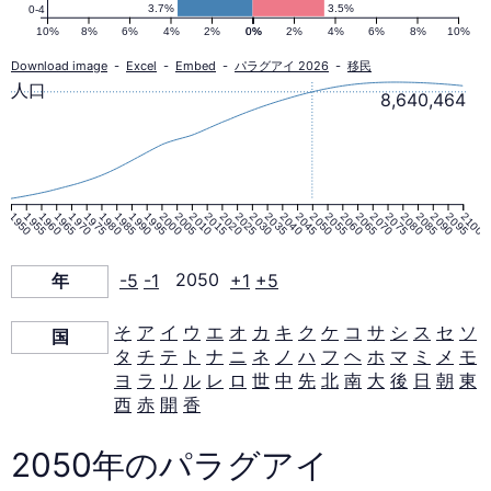
口
3.7%
3.5%
0-4
10%
8%
6%
4%
2%
0%
0%
2%
4%
6%
8%
10%
ピ
Download image
-
Excel
-
Embed
-
パラグアイ 2026
-
移民
人口
8,640,464
ラ
ミ
1950
1955
1960
1965
1970
1975
1980
1985
1990
1995
2000
2005
2010
2015
2020
2025
2030
2035
2040
2045
2050
2055
2060
2065
2070
2075
2080
2085
2090
2095
2100
ッ
年
-5
-1
2050
+1
+5
ド
そ
ア
イ
ウ
エ
オ
カ
キ
ク
ケ
コ
サ
シ
ス
セ
ソ
国
タ
チ
テ
ト
ナ
ニ
ネ
ノ
ハ
フ
ヘ
ホ
マ
ミ
メ
モ
2050
ヨ
ラ
リ
ル
レ
ロ
世
中
先
北
南
大
後
日
朝
東
西
赤
開
香
年
2050年のパラグアイ