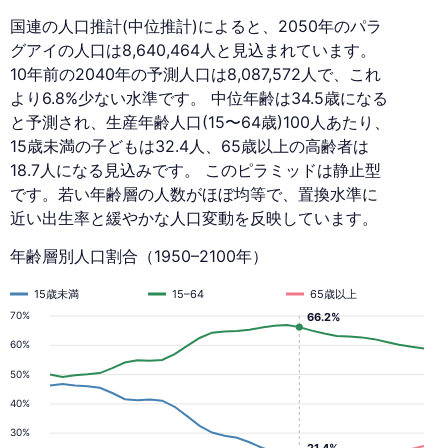
国連の人口推計(中位推計)によると、2050年のパラ
グアイの人口は8,640,464人と見込まれています。
10年前の2040年の予測人口は8,087,572人で、これ
より6.8%少ない水準です。 中位年齢は34.5歳になる
と予測され、生産年齢人口(15〜64歳)100人あたり、
15歳未満の子どもは32.4人、65歳以上の高齢者は
18.7人になる見込みです。 このピラミッドは静止型
です。若い年齢層の人数がほぼ均等で、置換水準に
近い出生率と緩やかな人口変動を反映しています。
年齢層別人口割合（1950–2100年）
15歳未満
15–64
65歳以上
70%
66.2%
60%
50%
40%
30%