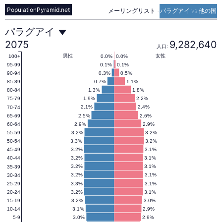
PopulationPyramid.net
メーリングリスト
-
パラグアイ vs 他の国
パ
パラグアイ
2075
9,282,640
人口:
ラ
男性
女性
0.0%
0.0%
100+
0.1%
0.1%
95-99
0.3%
0.5%
90-94
0.7%
1.1%
85-89
グ
1.3%
1.8%
80-84
1.9%
2.2%
75-79
2.1%
2.4%
70-74
ア
2.5%
2.6%
65-69
2.9%
2.9%
60-64
3.2%
3.2%
55-59
イ
3.3%
3.2%
50-54
3.2%
3.1%
45-49
3.2%
3.1%
40-44
の
3.2%
3.1%
35-39
3.2%
3.1%
30-34
3.3%
3.1%
25-29
3.2%
3.1%
20-24
人
3.2%
3.0%
15-19
3.1%
2.9%
10-14
3.0%
2.9%
5-9