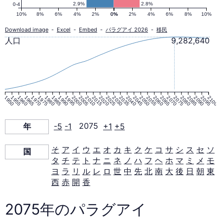
口
2.9%
2.8%
0-4
10%
8%
6%
4%
2%
0%
0%
2%
4%
6%
8%
10%
ピ
Download image
-
Excel
-
Embed
-
パラグアイ 2026
-
移民
人口
9,282,640
ラ
ミ
1950
1955
1960
1965
1970
1975
1980
1985
1990
1995
2000
2005
2010
2015
2020
2025
2030
2035
2040
2045
2050
2055
2060
2065
2070
2075
2080
2085
2090
2095
2100
ッ
年
-5
-1
2075
+1
+5
ド
そ
ア
イ
ウ
エ
オ
カ
キ
ク
ケ
コ
サ
シ
ス
セ
ソ
国
タ
チ
テ
ト
ナ
ニ
ネ
ノ
ハ
フ
ヘ
ホ
マ
ミ
メ
モ
2075
ヨ
ラ
リ
ル
レ
ロ
世
中
先
北
南
大
後
日
朝
東
西
赤
開
香
年
2075年のパラグアイ