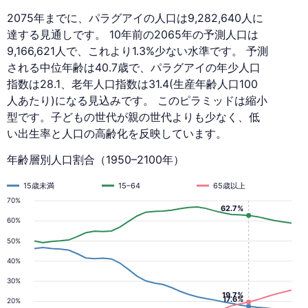
2075年までに、パラグアイの人口は9,282,640人に
達する見通しです。 10年前の2065年の予測人口は
9,166,621人で、これより1.3%少ない水準です。 予測
される中位年齢は40.7歳で、パラグアイの年少人口
指数は28.1、老年人口指数は31.4(生産年齢人口100
人あたり)になる見込みです。 このピラミッドは縮小
型です。子どもの世代が親の世代よりも少なく、低
い出生率と人口の高齢化を反映しています。
年齢層別人口割合（1950–2100年）
15歳未満
15–64
65歳以上
70%
62.7%
60%
50%
40%
30%
19.7%
17.6%
20%