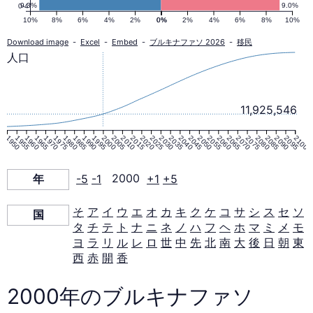
の
9.3%
9.0%
0-4
10%
8%
6%
4%
2%
0%
0%
2%
4%
6%
8%
10%
人
Download image
-
Excel
-
Embed
-
ブルキナファソ 2026
-
移民
人口
口
11,925,546
ピ
1950
1955
1960
1965
1970
1975
1980
1985
1990
1995
2000
2005
2010
2015
2020
2025
2030
2035
2040
2045
2050
2055
2060
2065
2070
2075
2080
2085
2090
2095
2100
ラ
年
-5
-1
2000
+1
+5
ミ
そ
ア
イ
ウ
エ
オ
カ
キ
ク
ケ
コ
サ
シ
ス
セ
ソ
国
タ
チ
テ
ト
ナ
ニ
ネ
ノ
ハ
フ
ヘ
ホ
マ
ミ
メ
モ
ッ
ヨ
ラ
リ
ル
レ
ロ
世
中
先
北
南
大
後
日
朝
東
西
赤
開
香
ド
2000年のブルキナファソ