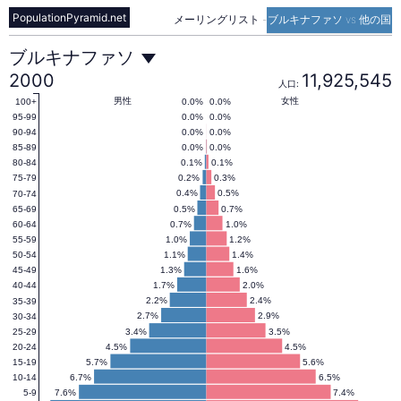
PopulationPyramid.net
メーリングリスト
-
ブルキナファソ vs 他の国
ブ
ブルキナファソ
2000
11,925,545
人口:
ル
男性
女性
0.0%
0.0%
100+
0.0%
0.0%
95-99
0.0%
0.0%
90-94
0.0%
0.0%
85-89
キ
0.1%
0.1%
80-84
0.2%
0.3%
75-79
0.4%
0.5%
70-74
ナ
0.5%
0.7%
65-69
0.7%
1.0%
60-64
1.0%
1.2%
55-59
フ
1.1%
1.4%
50-54
1.3%
1.6%
45-49
1.7%
2.0%
40-44
ァ
2.2%
2.4%
35-39
2.7%
2.9%
30-34
3.4%
3.5%
25-29
4.5%
4.5%
20-24
ソ
5.7%
5.6%
15-19
6.7%
6.5%
10-14
7.6%
7.4%
5-9