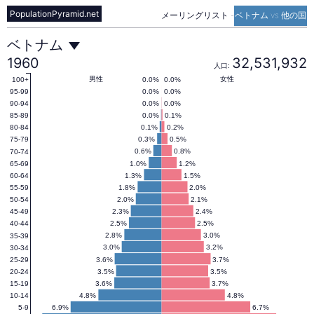
PopulationPyramid.net
メーリングリスト
-
ベトナム vs 他の国
ベ
ベトナム
1960
32,531,932
人口:
ト
男性
女性
0.0%
0.0%
100+
0.0%
0.0%
95-99
0.0%
0.0%
90-94
0.0%
0.1%
85-89
ナ
0.1%
0.2%
80-84
0.3%
0.5%
75-79
0.6%
0.8%
70-74
ム
1.0%
1.2%
65-69
1.3%
1.5%
60-64
1.8%
2.0%
55-59
の
2.0%
2.1%
50-54
2.3%
2.4%
45-49
2.5%
2.5%
40-44
人
2.8%
3.0%
35-39
3.0%
3.2%
30-34
3.6%
3.7%
25-29
3.5%
3.5%
20-24
口
3.6%
3.7%
15-19
4.8%
4.8%
10-14
6.9%
6.7%
5-9