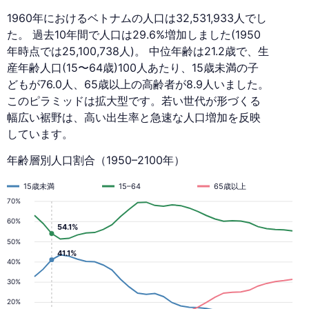
1960年におけるベトナムの人口は32,531,933人でし
た。 過去10年間で人口は29.6%増加しました(1950
年時点では25,100,738人)。 中位年齢は21.2歳で、生
産年齢人口(15〜64歳)100人あたり、15歳未満の子
どもが76.0人、65歳以上の高齢者が8.9人いました。
このピラミッドは拡大型です。若い世代が形づくる
幅広い裾野は、高い出生率と急速な人口増加を反映
しています。
年齢層別人口割合（1950–2100年）
15歳未満
15–64
65歳以上
70%
60%
54.1%
50%
41.1%
40%
30%
20%