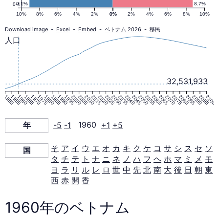
ピ
9.1%
8.7%
0-4
10%
8%
6%
4%
2%
0%
0%
2%
4%
6%
8%
10%
ラ
Download image
-
Excel
-
Embed
-
ベトナム 2026
-
移民
人口
ミ
ッ
32,531,933
1950
1955
1960
1965
1970
1975
1980
1985
1990
1995
2000
2005
2010
2015
2020
2025
2030
2035
2040
2045
2050
2055
2060
2065
2070
2075
2080
2085
2090
2095
2100
ド
年
-5
-1
1960
+1
+5
1960
そ
ア
イ
ウ
エ
オ
カ
キ
ク
ケ
コ
サ
シ
ス
セ
ソ
国
年
タ
チ
テ
ト
ナ
ニ
ネ
ノ
ハ
フ
ヘ
ホ
マ
ミ
メ
モ
ヨ
ラ
リ
ル
レ
ロ
世
中
先
北
南
大
後
日
朝
東
西
赤
開
香
1960年のベトナム