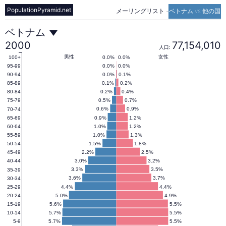
PopulationPyramid.net
メーリングリスト
-
ベトナム vs 他の国
ベ
ベトナム
2000
77,154,010
人口:
ト
男性
女性
0.0%
0.0%
100+
0.0%
0.0%
95-99
0.0%
0.1%
90-94
0.1%
0.2%
85-89
ナ
0.2%
0.4%
80-84
0.5%
0.7%
75-79
0.6%
0.9%
70-74
ム
0.9%
1.2%
65-69
1.0%
1.2%
60-64
1.0%
1.3%
55-59
の
1.5%
1.8%
50-54
2.2%
2.5%
45-49
3.0%
3.2%
40-44
人
3.3%
3.5%
35-39
3.6%
3.7%
30-34
4.4%
4.4%
25-29
5.0%
4.9%
20-24
口
5.6%
5.5%
15-19
5.7%
5.5%
10-14
5.7%
5.5%
5-9