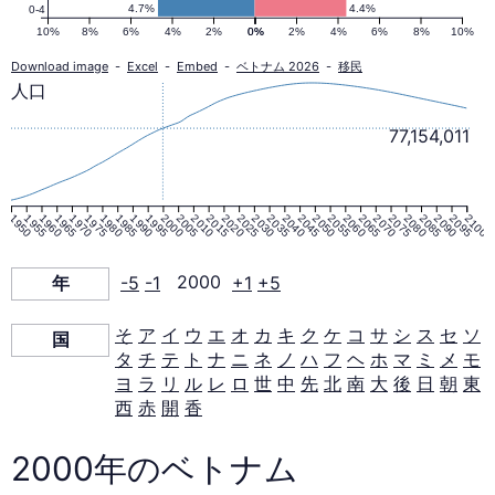
ピ
4.7%
4.4%
0-4
10%
8%
6%
4%
2%
0%
0%
2%
4%
6%
8%
10%
ラ
Download image
-
Excel
-
Embed
-
ベトナム 2026
-
移民
人口
ミ
77,154,011
ッ
1950
1955
1960
1965
1970
1975
1980
1985
1990
1995
2000
2005
2010
2015
2020
2025
2030
2035
2040
2045
2050
2055
2060
2065
2070
2075
2080
2085
2090
2095
2100
ド
年
-5
-1
2000
+1
+5
2000
そ
ア
イ
ウ
エ
オ
カ
キ
ク
ケ
コ
サ
シ
ス
セ
ソ
国
年
タ
チ
テ
ト
ナ
ニ
ネ
ノ
ハ
フ
ヘ
ホ
マ
ミ
メ
モ
ヨ
ラ
リ
ル
レ
ロ
世
中
先
北
南
大
後
日
朝
東
西
赤
開
香
2000年のベトナム