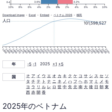
ピ
3.6%
3.2%
0-4
10%
8%
6%
4%
2%
0%
0%
2%
4%
6%
8%
10%
ラ
Download image
-
Excel
-
Embed
-
ベトナム 2026
-
移民
人口
101,598,527
ミ
ッ
1950
1955
1960
1965
1970
1975
1980
1985
1990
1995
2000
2005
2010
2015
2020
2025
2030
2035
2040
2045
2050
2055
2060
2065
2070
2075
2080
2085
2090
2095
2100
ド
年
-5
-1
2025
+1
+5
2025
そ
ア
イ
ウ
エ
オ
カ
キ
ク
ケ
コ
サ
シ
ス
セ
ソ
国
年
タ
チ
テ
ト
ナ
ニ
ネ
ノ
ハ
フ
ヘ
ホ
マ
ミ
メ
モ
ヨ
ラ
リ
ル
レ
ロ
世
中
先
北
南
大
後
日
朝
東
西
赤
開
香
2025年のベトナム