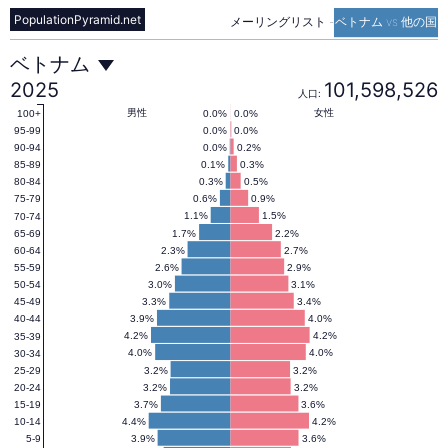
PopulationPyramid.net
メーリングリスト
-
ベトナム vs 他の国
ベ
ベトナム
2025
101,598,526
人口:
ト
男性
女性
0.0%
0.0%
100+
0.0%
0.0%
95-99
0.0%
0.2%
90-94
0.1%
0.3%
85-89
ナ
0.3%
0.5%
80-84
0.6%
0.9%
75-79
1.1%
1.5%
70-74
ム
1.7%
2.2%
65-69
2.3%
2.7%
60-64
2.6%
2.9%
55-59
の
3.0%
3.1%
50-54
3.3%
3.4%
45-49
3.9%
4.0%
40-44
人
4.2%
4.2%
35-39
4.0%
4.0%
30-34
3.2%
3.2%
25-29
3.2%
3.2%
20-24
口
3.7%
3.6%
15-19
4.4%
4.2%
10-14
3.9%
3.6%
5-9