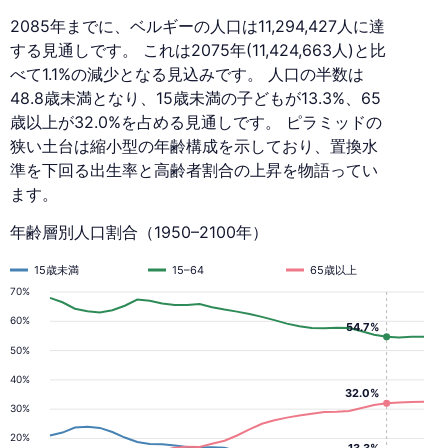
2085年までに、ベルギーの人口は11,294,427人に達
する見通しです。 これは2075年(11,424,663人)と比
べて1.1%の減少となる見込みです。 人口の半数は
48.8歳未満となり、15歳未満の子どもが13.3%、65
歳以上が32.0%を占める見通しです。 ピラミッドの
狭い土台は縮小型の年齢構成を示しており、置換水
準を下回る出生率と高齢者割合の上昇を物語ってい
ます。
年齢層別人口割合（1950–2100年）
15歳未満
15–64
65歳以上
70%
60%
54.7%
50%
40%
32.0%
30%
20%
13.3%