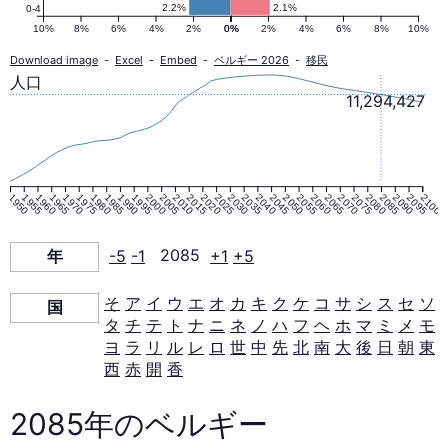
ピ
2.2%
2.1%
0-4
10%
8%
6%
4%
2%
0%
0%
2%
4%
6%
8%
10%
ラ
Download image
-
Excel
-
Embed
-
ベルギー 2026
-
移民
人口
11,294,427
ミ
ッ
1950
1955
1960
1965
1970
1975
1980
1985
1990
1995
2000
2005
2010
2015
2020
2025
2030
2035
2040
2045
2050
2055
2060
2065
2070
2075
2080
2085
2090
2095
2100
ド
年
-5
-1
2085
+1
+5
2085
そ
ア
イ
ウ
エ
オ
カ
キ
ク
ケ
コ
サ
シ
ス
セ
ソ
国
年
タ
チ
テ
ト
ナ
ニ
ネ
ノ
ハ
フ
ヘ
ホ
マ
ミ
メ
モ
ヨ
ラ
リ
ル
レ
ロ
世
中
先
北
南
大
後
日
朝
東
西
赤
開
香
2085年のベルギー