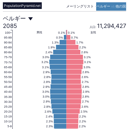
PopulationPyramid.net
メーリングリスト
-
ベルギー vs 他の国
ベ
ベルギー
2085
11,294,427
人口:
ル
男性
女性
0.1%
0.1%
100+
0.5%
0.7%
95-99
1.3%
1.7%
90-94
1.9%
2.2%
85-89
ギ
2.4%
2.6%
80-84
3.0%
3.1%
75-79
3.2%
3.1%
70-74
ー
3.1%
3.0%
65-69
2.9%
2.8%
60-64
2.8%
2.6%
55-59
の
2.8%
2.7%
50-54
2.9%
2.8%
45-49
3.0%
2.9%
40-44
人
3.0%
2.8%
35-39
2.9%
2.7%
30-34
2.8%
2.6%
25-29
2.6%
2.5%
20-24
口
2.4%
2.2%
15-19
2.3%
2.2%
10-14
2.3%
2.2%
5-9