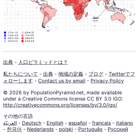
出典
-
人口ピラミッドとは？
私たちについて
-
出典
-
地域の定義
-
ブログ
-
Twitterでフ
ォローします
-
Contact us by email
-
Privacy Policy
© 2026 by PopulationPyramid.net, made available
under a Creative Commons license CC BY 3.0 IGO:
http://creativecommons.org/licenses/by/3.0/igo/
その他の言語
العربيّة
-
Deutsch
-
English
-
español
-
français
-
italiano
-
한국어
-
Nederlands
-
polski
-
Português
-
Русский