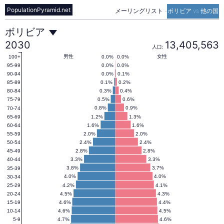
PopulationPyramid.net
メーリングリスト
-
ボリビア vs 他の国
ボ
ボリビア
2030
13,405,563
人口:
リ
男性
女性
0.0%
0.0%
100+
0.0%
0.0%
95-99
0.0%
0.1%
90-94
0.1%
0.2%
85-89
ビ
0.3%
0.4%
80-84
0.5%
0.6%
75-79
0.8%
0.9%
70-74
ア
1.2%
1.3%
65-69
1.6%
1.6%
60-64
2.0%
2.0%
55-59
の
2.4%
2.4%
50-54
2.8%
2.8%
45-49
3.3%
3.3%
40-44
人
3.8%
3.7%
35-39
4.0%
4.0%
30-34
4.2%
4.1%
25-29
4.5%
4.3%
20-24
口
4.6%
4.4%
15-19
4.6%
4.5%
10-14
4.7%
4.6%
5-9