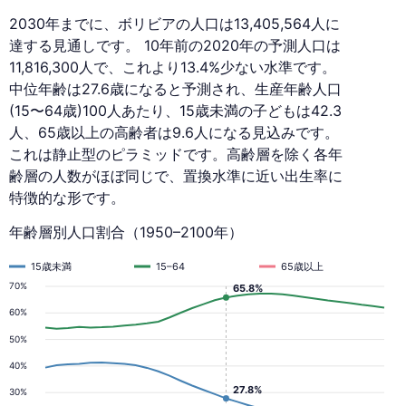
2030年までに、ボリビアの人口は13,405,564人に
達する見通しです。 10年前の2020年の予測人口は
11,816,300人で、これより13.4%少ない水準です。
中位年齢は27.6歳になると予測され、生産年齢人口
(15〜64歳)100人あたり、15歳未満の子どもは42.3
人、65歳以上の高齢者は9.6人になる見込みです。
これは静止型のピラミッドです。高齢層を除く各年
齢層の人数がほぼ同じで、置換水準に近い出生率に
特徴的な形です。
年齢層別人口割合（1950–2100年）
15歳未満
15–64
65歳以上
70%
65.8%
60%
50%
40%
27.8%
30%