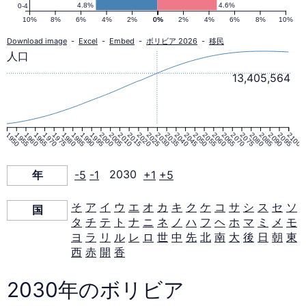
ピ
4.8%
4.6%
0-4
10%
8%
6%
4%
2%
0%
0%
2%
4%
6%
8%
10%
ラ
Download image
-
Excel
-
Embed
-
ボリビア 2026
-
移民
人口
ミ
13,405,564
ッ
1950
1955
1960
1965
1970
1975
1980
1985
1990
1995
2000
2005
2010
2015
2020
2025
2030
2035
2040
2045
2050
2055
2060
2065
2070
2075
2080
2085
2090
2095
2100
ド
年
-5
-1
2030
+1
+5
2030
そ
ア
イ
ウ
エ
オ
カ
キ
ク
ケ
コ
サ
シ
ス
セ
ソ
国
年
タ
チ
テ
ト
ナ
ニ
ネ
ノ
ハ
フ
ヘ
ホ
マ
ミ
メ
モ
ヨ
ラ
リ
ル
レ
ロ
世
中
先
北
南
大
後
日
朝
東
西
赤
開
香
2030年のボリビア