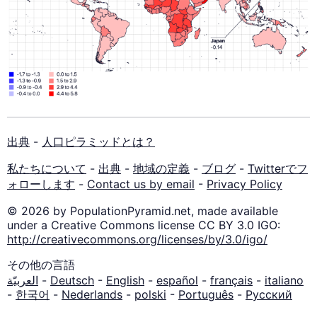
出典
-
人口ピラミッドとは？
私たちについて
-
出典
-
地域の定義
-
ブログ
-
Twitterでフ
ォローします
-
Contact us by email
-
Privacy Policy
© 2026 by PopulationPyramid.net, made available
under a Creative Commons license CC BY 3.0 IGO:
http://creativecommons.org/licenses/by/3.0/igo/
その他の言語
العربيّة
-
Deutsch
-
English
-
español
-
français
-
italiano
-
한국어
-
Nederlands
-
polski
-
Português
-
Русский