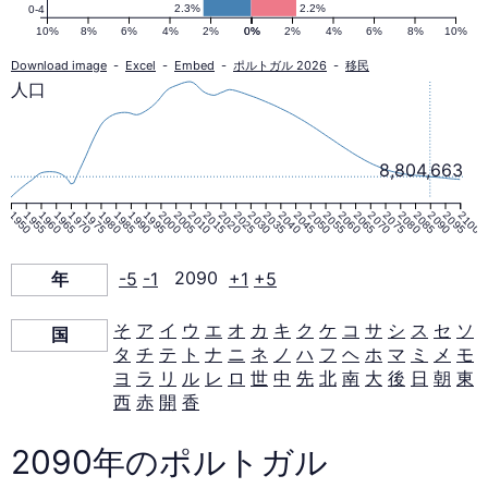
口
2.3%
2.2%
0-4
10%
8%
6%
4%
2%
0%
0%
2%
4%
6%
8%
10%
ピ
Download image
-
Excel
-
Embed
-
ポルトガル 2026
-
移民
人口
ラ
8,804,663
ミ
1950
1955
1960
1965
1970
1975
1980
1985
1990
1995
2000
2005
2010
2015
2020
2025
2030
2035
2040
2045
2050
2055
2060
2065
2070
2075
2080
2085
2090
2095
2100
ッ
年
-5
-1
2090
+1
+5
ド
そ
ア
イ
ウ
エ
オ
カ
キ
ク
ケ
コ
サ
シ
ス
セ
ソ
国
タ
チ
テ
ト
ナ
ニ
ネ
ノ
ハ
フ
ヘ
ホ
マ
ミ
メ
モ
2090
ヨ
ラ
リ
ル
レ
ロ
世
中
先
北
南
大
後
日
朝
東
西
赤
開
香
年
2090年のポルトガル