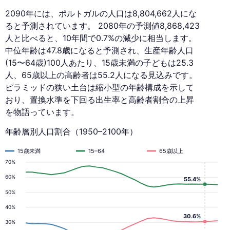
2090年には、ポルトガルの人口は8,804,662人にな
ると予測されています。 2080年の予測値8,868,423
人と比べると、10年間で0.7%の減少に相当します。
中位年齢は47.8歳になると予測され、生産年齢人口
(15〜64歳)100人あたり、15歳未満の子どもは25.3
人、65歳以上の高齢者は55.2人になる見込みです。
ピラミッドの狭い土台は縮小型の年齢構成を示して
おり、置換水準を下回る出生率と高齢者割合の上昇
を物語っています。
年齢層別人口割合（1950–2100年）
15歳未満
15–64
65歳以上
70%
60%
55.4%
50%
40%
30.6%
30%