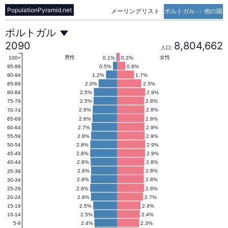
PopulationPyramid.net
メーリングリスト
-
ポルトガル vs 他の国
ポ
ポルトガル
2090
8,804,662
人口:
ル
男性
女性
0.1%
0.2%
100+
0.5%
0.8%
95-99
1.2%
1.7%
90-94
2.0%
2.5%
85-89
ト
2.5%
2.9%
80-84
2.5%
2.8%
75-79
2.6%
2.8%
70-74
ガ
2.6%
2.8%
65-69
2.7%
2.9%
60-64
2.8%
2.9%
55-59
ル
2.8%
2.9%
50-54
2.8%
2.9%
45-49
2.8%
2.8%
40-44
の
2.8%
2.8%
35-39
2.8%
2.8%
30-34
2.8%
2.8%
25-29
2.8%
2.7%
20-24
人
2.5%
2.4%
15-19
2.5%
2.4%
10-14
2.4%
2.3%
5-9