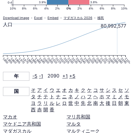
人
3.9%
3.8%
0-4
10%
8%
6%
4%
2%
0%
0%
2%
4%
6%
8%
10%
口
Download image
-
Excel
-
Embed
-
マダガスカル 2026
-
移民
人口
80,992,577
ピ
ラ
1950
1955
1960
1965
1970
1975
1980
1985
1990
1995
2000
2005
2010
2015
2020
2025
2030
2035
2040
2045
2050
2055
2060
2065
2070
2075
2080
2085
2090
2095
2100
ミ
年
-5
-1
2090
+1
+5
ッ
そ
ア
イ
ウ
エ
オ
カ
キ
ク
ケ
コ
サ
シ
ス
セ
ソ
国
タ
チ
テ
ト
ナ
ニ
ネ
ノ
ハ
フ
ヘ
ホ
マ
ミ
メ
モ
ド
ヨ
ラ
リ
ル
レ
ロ
世
中
先
北
南
大
後
日
朝
東
西
赤
開
香
2090
マカオ
マリ共和国
マケドニア共和国
マルタ
年
マダガスカル
マルティニーク