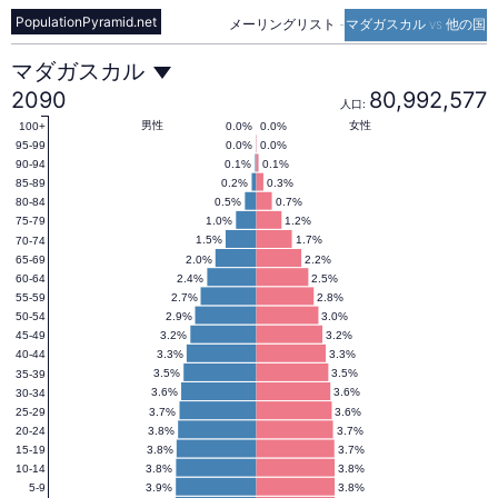
PopulationPyramid.net
メーリングリスト
-
マダガスカル vs 他の国
マ
マダガスカル
2090
80,992,577
人口:
ダ
男性
女性
0.0%
0.0%
100+
0.0%
0.0%
95-99
0.1%
0.1%
90-94
0.2%
0.3%
85-89
ガ
0.5%
0.7%
80-84
1.0%
1.2%
75-79
1.5%
1.7%
70-74
ス
2.0%
2.2%
65-69
2.4%
2.5%
60-64
2.7%
2.8%
55-59
カ
2.9%
3.0%
50-54
3.2%
3.2%
45-49
3.3%
3.3%
40-44
ル
3.5%
3.5%
35-39
3.6%
3.6%
30-34
3.7%
3.6%
25-29
3.8%
3.7%
20-24
の
3.8%
3.7%
15-19
3.8%
3.8%
10-14
3.9%
3.8%
5-9