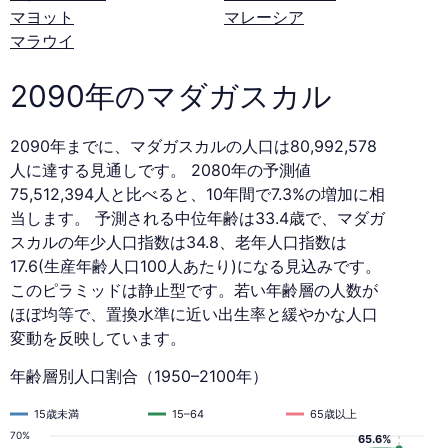
マヨット
マレーシア
マラウイ
2090年のマダガスカル
2090年までに、マダガスカルの人口は80,992,578
人に達する見通しです。 2080年の予測値
75,512,394人と比べると、10年間で7.3%の増加に相
当します。 予測される中位年齢は33.4歳で、マダガ
スカルの年少人口指数は34.8、老年人口指数は
17.6(生産年齢人口100人あたり)になる見込みです。
このピラミッドは静止型です。若い年齢層の人数が
ほぼ均等で、置換水準に近い出生率と緩やかな人口
変動を反映しています。
年齢層別人口割合（1950–2100年）
15歳未満
15–64
65歳以上
70%
65.6%