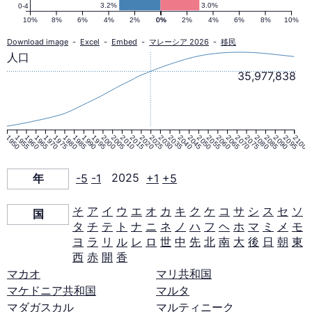
口
3.2%
3.0%
0-4
10%
8%
6%
4%
2%
0%
0%
2%
4%
6%
8%
10%
ピ
Download image
-
Excel
-
Embed
-
マレーシア 2026
-
移民
人口
35,977,838
ラ
ミ
1950
1955
1960
1965
1970
1975
1980
1985
1990
1995
2000
2005
2010
2015
2020
2025
2030
2035
2040
2045
2050
2055
2060
2065
2070
2075
2080
2085
2090
2095
2100
ッ
年
-5
-1
2025
+1
+5
ド
そ
ア
イ
ウ
エ
オ
カ
キ
ク
ケ
コ
サ
シ
ス
セ
ソ
国
タ
チ
テ
ト
ナ
ニ
ネ
ノ
ハ
フ
ヘ
ホ
マ
ミ
メ
モ
2025
ヨ
ラ
リ
ル
レ
ロ
世
中
先
北
南
大
後
日
朝
東
西
赤
開
香
年
マカオ
マリ共和国
マケドニア共和国
マルタ
マダガスカル
マルティニーク