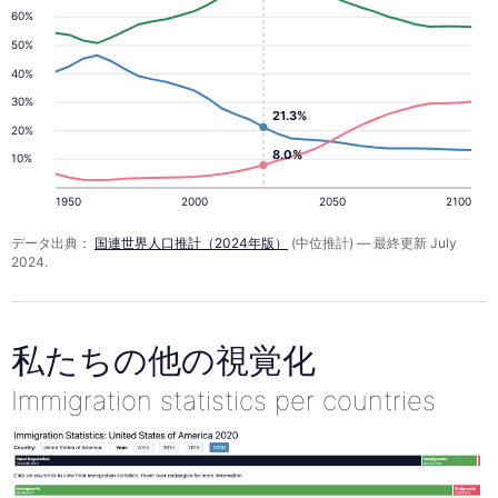
60%
50%
40%
30%
21.3%
20%
8.0%
10%
1950
2000
2050
2100
データ出典：
国連世界人口推計（2024年版）
(中位推計) — 最終更新 July
2024.
私たちの他の視覚化
Immigration statistics per countries