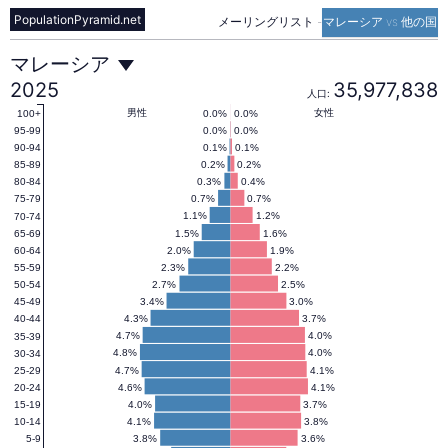
PopulationPyramid.net
メーリングリスト
-
マレーシア vs 他の国
マ
マレーシア
2025
35,977,838
人口:
レ
男性
女性
0.0%
0.0%
100+
0.0%
0.0%
95-99
0.1%
0.1%
90-94
0.2%
0.2%
85-89
ー
0.3%
0.4%
80-84
0.7%
0.7%
75-79
1.1%
1.2%
70-74
シ
1.5%
1.6%
65-69
2.0%
1.9%
60-64
2.3%
2.2%
55-59
ア
2.7%
2.5%
50-54
3.4%
3.0%
45-49
4.3%
3.7%
40-44
の
4.7%
4.0%
35-39
4.8%
4.0%
30-34
4.7%
4.1%
25-29
4.6%
4.1%
20-24
人
4.0%
3.7%
15-19
4.1%
3.8%
10-14
3.8%
3.6%
5-9