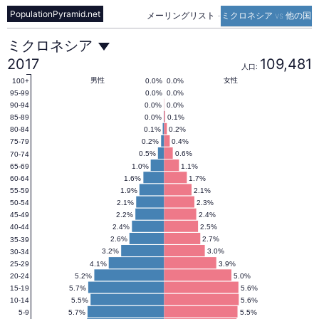
PopulationPyramid.net
メーリングリスト
-
ミクロネシア vs 他の国
ミ
ミクロネシア
2017
109,481
人口:
ク
男性
女性
0.0%
0.0%
100+
0.0%
0.0%
95-99
0.0%
0.0%
90-94
0.0%
0.1%
85-89
ロ
0.1%
0.2%
80-84
0.2%
0.4%
75-79
0.5%
0.6%
70-74
ネ
1.0%
1.1%
65-69
1.6%
1.7%
60-64
1.9%
2.1%
55-59
シ
2.1%
2.3%
50-54
2.2%
2.4%
45-49
2.4%
2.5%
40-44
ア
2.6%
2.7%
35-39
3.2%
3.0%
30-34
4.1%
3.9%
25-29
5.2%
5.0%
20-24
の
5.7%
5.6%
15-19
5.5%
5.6%
10-14
5.7%
5.5%
5-9