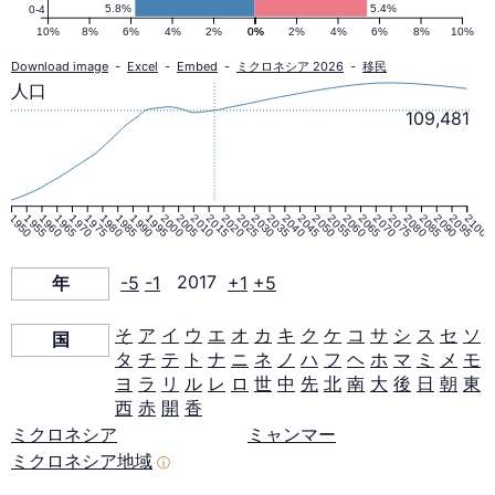
人
5.8%
5.4%
0-4
10%
8%
6%
4%
2%
0%
0%
2%
4%
6%
8%
10%
口
Download image
-
Excel
-
Embed
-
ミクロネシア 2026
-
移民
人口
109,481
ピ
ラ
1950
1955
1960
1965
1970
1975
1980
1985
1990
1995
2000
2005
2010
2015
2020
2025
2030
2035
2040
2045
2050
2055
2060
2065
2070
2075
2080
2085
2090
2095
2100
ミ
年
-5
-1
2017
+1
+5
ッ
そ
ア
イ
ウ
エ
オ
カ
キ
ク
ケ
コ
サ
シ
ス
セ
ソ
国
タ
チ
テ
ト
ナ
ニ
ネ
ノ
ハ
フ
ヘ
ホ
マ
ミ
メ
モ
ド
ヨ
ラ
リ
ル
レ
ロ
世
中
先
北
南
大
後
日
朝
東
西
赤
開
香
2017
ミクロネシア
ミャンマー
ミクロネシア地域
ⓘ
年