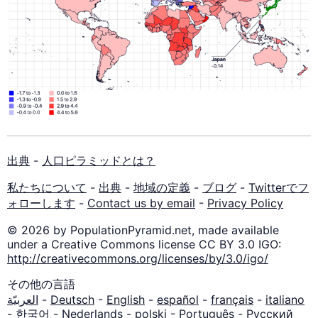
出典
-
人口ピラミッドとは？
私たちについて
-
出典
-
地域の定義
-
ブログ
-
Twitterでフ
ォローします
-
Contact us by email
-
Privacy Policy
© 2026 by PopulationPyramid.net, made available
under a Creative Commons license CC BY 3.0 IGO:
http://creativecommons.org/licenses/by/3.0/igo/
その他の言語
العربيّة
-
Deutsch
-
English
-
español
-
français
-
italiano
-
한국어
-
Nederlands
-
polski
-
Português
-
Русский