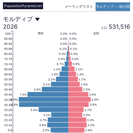
PopulationPyramid.net
メーリングリスト
-
モルディブ vs 他の国
モ
モルディブ
2026
531,516
人口:
ル
男性
女性
0.0%
0.0%
100+
0.0%
0.0%
95-99
0.0%
0.0%
90-94
0.1%
0.1%
85-89
デ
0.3%
0.3%
80-84
0.4%
0.4%
75-79
0.7%
0.6%
70-74
ィ
1.2%
1.1%
65-69
1.6%
1.4%
60-64
2.2%
1.7%
55-59
ブ
3.1%
2.0%
50-54
4.8%
2.5%
45-49
7.4%
3.6%
40-44
の
8.9%
4.0%
35-39
8.9%
3.6%
30-34
5.4%
2.7%
25-29
3.1%
2.5%
20-24
人
3.7%
3.2%
15-19
3.8%
3.3%
10-14
3.2%
2.9%
5-9