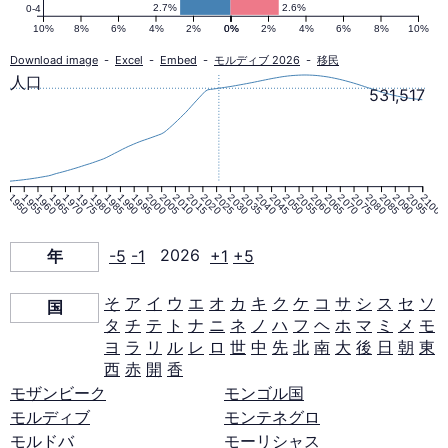
口
2.7%
2.6%
0-4
10%
8%
6%
4%
2%
0%
0%
2%
4%
6%
8%
10%
ピ
Download image
-
Excel
-
Embed
-
モルディブ 2026
-
移民
人口
531,517
ラ
ミ
1950
1955
1960
1965
1970
1975
1980
1985
1990
1995
2000
2005
2010
2015
2020
2025
2030
2035
2040
2045
2050
2055
2060
2065
2070
2075
2080
2085
2090
2095
2100
ッ
年
-5
-1
2026
+1
+5
ド
そ
ア
イ
ウ
エ
オ
カ
キ
ク
ケ
コ
サ
シ
ス
セ
ソ
国
タ
チ
テ
ト
ナ
ニ
ネ
ノ
ハ
フ
ヘ
ホ
マ
ミ
メ
モ
2026
ヨ
ラ
リ
ル
レ
ロ
世
中
先
北
南
大
後
日
朝
東
西
赤
開
香
年
モザンビーク
モンゴル国
モルディブ
モンテネグロ
モルドバ
モーリシャス