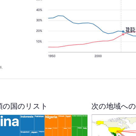
40%
30%
19.5%
20%
16.9%
10%
1950
2000
4.
順の国のリスト
次の地域への