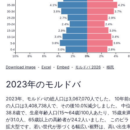
4.1%
4.2%
35-39
人
3.6%
3.7%
30-34
2.7%
2.9%
25-29
2.4%
2.4%
20-24
口
2.9%
3.0%
15-19
3.4%
3.4%
10-14
3.8%
3.6%
5-9
3.0%
2.8%
0-4
ピ
10%
8%
6%
4%
2%
0%
0%
2%
4%
Download image
-
Excel
-
Embed
-
モルドバ 2026
-
移民
ラ
2023年のモルドバ
2023年、モルドバの総人口は3,067,070人でした。 10年前
ミ
の人口は3,408,738人で、その後10.0%減少しました。 中
38.8歳で、生産年齢人口(15〜64歳)100人あたり、15歳
が31.0人、65歳以上の高齢者が24.2人いました。 このピ
拡大型です。若い世代が形づくる幅広い裾野は、高い出生