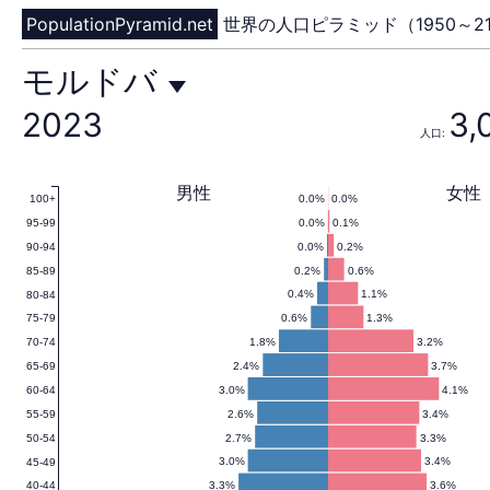
PopulationPyramid.net
世界の人口ピラミッド（1950～21
モ
モルドバ
2023
3,
人口:
ル
男性
女性
0.0%
0.0%
100+
0.0%
0.1%
95-99
ド
0.0%
0.2%
90-94
0.2%
0.6%
85-89
0.4%
1.1%
80-84
0.6%
1.3%
75-79
バ
1.8%
3.2%
70-74
2.4%
3.7%
65-69
3.0%
4.1%
60-64
2.6%
3.4%
55-59
の
2.7%
3.3%
50-54
3.0%
3.4%
45-49
3.3%
3.6%
40-44