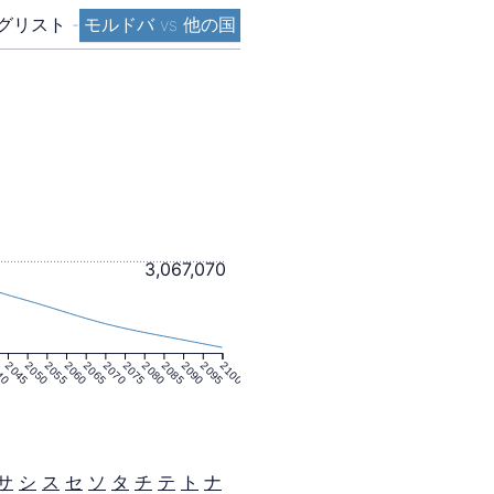
グリスト
-
モルドバ vs 他の国
3,067,070
40
2045
2050
2055
2060
2065
2070
2075
2080
2085
2090
2095
2100
サ
シ
ス
セ
ソ
タ
チ
テ
ト
ナ