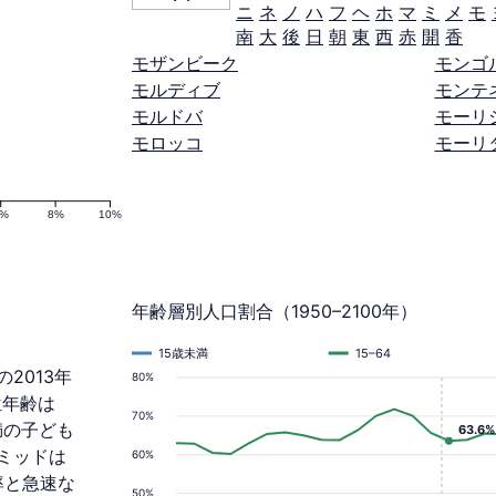
ニ
ネ
ノ
ハ
フ
ヘ
ホ
マ
ミ
メ
モ
南
大
後
日
朝
東
西
赤
開
香
モザンビーク
モンゴ
モルディブ
モンテ
モルドバ
モーリ
モロッコ
モーリ
6%
8%
10%
年齢層別人口割合（1950–2100年）
15歳未満
15–64
の2013年
80%
位年齢は
70%
未満の子ども
63.6%
ラミッドは
60%
率と急速な
50%