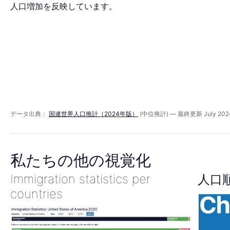
ッ
人口増加を反映しています。
ド
2023
年
データ出典：
国連世界人口推計（2024年版）
(中位推計) — 最終更新 July 202
私たちの他の視覚化
Immigration statistics per
人口
countries