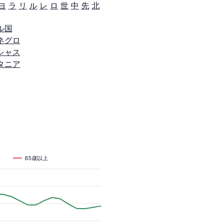
ヨ
ラ
リ
ル
レ
ロ
世
中
先
北
ル国
ネグロ
シャス
タニア
65歳以上