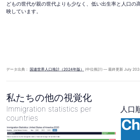
ッ
どもの世代が親の世代よりも少なく、低い出生率と人口の
映しています。
ド
2100
年
データ出典：
国連世界人口推計（2024年版）
(中位推計) — 最終更新 July 202
私たちの他の視覚化
Immigration statistics per
人口
countries