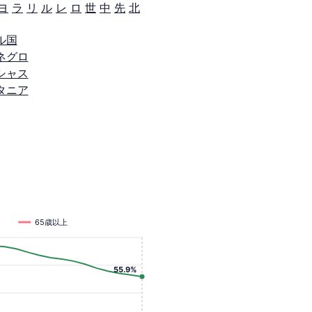
ヨ
ラ
リ
ル
レ
ロ
世
中
先
北
ル国
ネグロ
シャス
タニア
65歳以上
55.9%