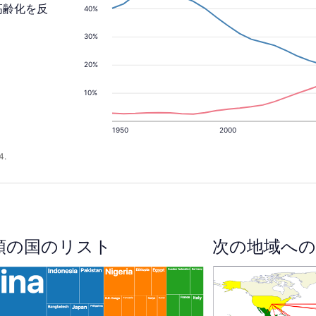
高齢化を反
40%
30%
20%
10%
1950
2000
4.
順の国のリスト
次の地域への