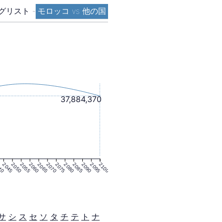
グリスト
-
モロッコ vs 他の国
37,884,370
40
2045
2050
2055
2060
2065
2070
2075
2080
2085
2090
2095
2100
サ
シ
ス
セ
ソ
タ
チ
テ
ト
ナ