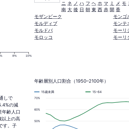
ニ
ネ
ノ
ハ
フ
ヘ
ホ
マ
ミ
メ
モ
南
大
後
日
朝
東
西
赤
開
香
モザンビーク
モンゴ
モルディブ
モンテ
モルドバ
モーリ
モロッコ
モーリ
6%
8%
10%
年齢層別人口割合（1950–2100年）
15歳未満
15–64
見通しで
70%
5.4%の減
60%
産年齢人口
5歳以上の高
50%
です。子