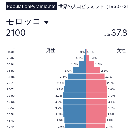
PopulationPyramid.net
世界の人口ピラミッド（1950～21
モ
モロッコ
2100
37,
人口:
ロ
男性
女性
0.0%
0.1%
100+
0.3%
0.4%
95-99
ッ
1.0%
1.2%
90-94
1.9%
2.1%
85-89
2.5%
2.7%
80-84
2.9%
2.9%
75-79
コ
3.1%
3.0%
70-74
3.2%
3.0%
65-69
3.2%
3.1%
60-64
3.2%
3.0%
55-59
の
3.2%
3.0%
50-54
3.0%
2.8%
45-49
2.9%
2.7%
40-44