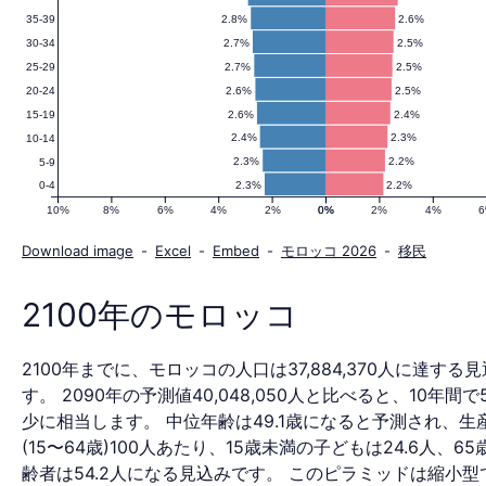
2.8%
2.6%
35-39
人
2.7%
2.5%
30-34
2.7%
2.5%
25-29
2.6%
2.5%
20-24
口
2.6%
2.4%
15-19
2.4%
2.3%
10-14
2.3%
2.2%
5-9
2.3%
2.2%
0-4
ピ
10%
8%
6%
4%
2%
0%
0%
2%
4%
Download image
-
Excel
-
Embed
-
モロッコ 2026
-
移民
ラ
2100年のモロッコ
2100年までに、モロッコの人口は37,884,370人に達する
ミ
す。 2090年の予測値40,048,050人と比べると、10年間で
少に相当します。 中位年齢は49.1歳になると予測され、生
(15〜64歳)100人あたり、15歳未満の子どもは24.6人、6
齢者は54.2人になる見込みです。 このピラミッドは縮小型