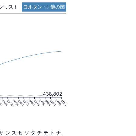
グリスト
-
ヨルダン vs 他の国
438,802
40
2045
2050
2055
2060
2065
2070
2075
2080
2085
2090
2095
2100
サ
シ
ス
セ
ソ
タ
チ
テ
ト
ナ