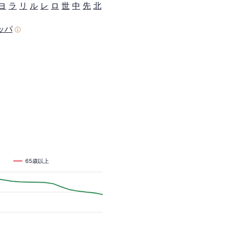
ヨ
ラ
リ
ル
レ
ロ
世
中
先
北
ッパ
ⓘ
65歳以上