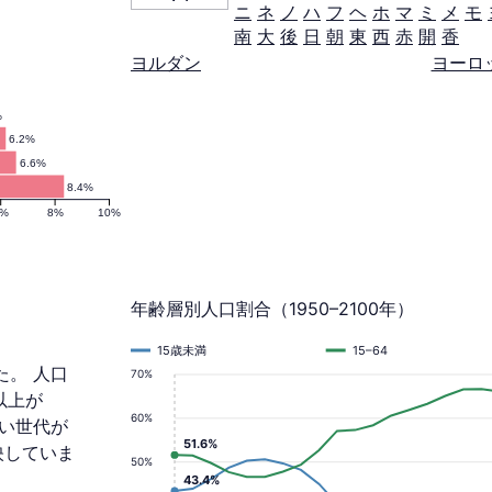
ニ
ネ
ノ
ハ
フ
ヘ
ホ
マ
ミ
メ
モ
南
大
後
日
朝
東
西
赤
開
香
ヨルダン
ヨーロ
%
6.2%
6.6%
8.4%
6%
8%
10%
年齢層別人口割合（1950–2100年）
15歳未満
15–64
た。 人口
70%
以上が
60%
若い世代が
51.6%
映していま
50%
43.4%