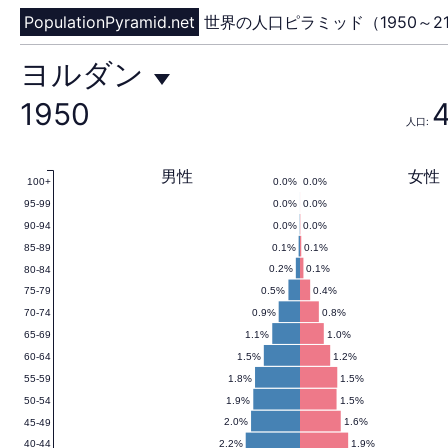
PopulationPyramid.net
世界の人口ピラミッド（1950～21
ヨ
ヨルダン
1950
人口:
ル
男性
女性
0.0%
0.0%
100+
0.0%
0.0%
95-99
ダ
0.0%
0.0%
90-94
0.1%
0.1%
85-89
0.2%
0.1%
80-84
0.5%
0.4%
75-79
ン
0.9%
0.8%
70-74
1.1%
1.0%
65-69
1.5%
1.2%
60-64
1.8%
1.5%
55-59
の
1.9%
1.5%
50-54
2.0%
1.6%
45-49
2.2%
1.9%
40-44