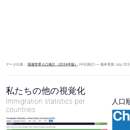
ッ
ド
1950
年
データ出典：
国連世界人口推計（2024年版）
(中位推計) — 最終更新 July 202
私たちの他の視覚化
Immigration statistics per
人口
countries