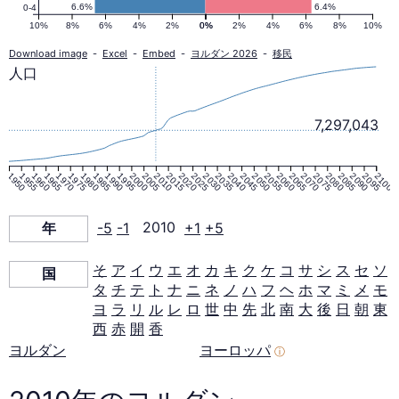
ピ
6.6%
6.4%
0-4
10%
8%
6%
4%
2%
0%
0%
2%
4%
6%
8%
10%
ラ
Download image
-
Excel
-
Embed
-
ヨルダン 2026
-
移民
人口
ミ
7,297,043
ッ
1950
1955
1960
1965
1970
1975
1980
1985
1990
1995
2000
2005
2010
2015
2020
2025
2030
2035
2040
2045
2050
2055
2060
2065
2070
2075
2080
2085
2090
2095
2100
ド
年
-5
-1
2010
+1
+5
2010
そ
ア
イ
ウ
エ
オ
カ
キ
ク
ケ
コ
サ
シ
ス
セ
ソ
国
年
タ
チ
テ
ト
ナ
ニ
ネ
ノ
ハ
フ
ヘ
ホ
マ
ミ
メ
モ
ヨ
ラ
リ
ル
レ
ロ
世
中
先
北
南
大
後
日
朝
東
西
赤
開
香
ヨルダン
ヨーロッパ
ⓘ