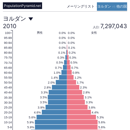
PopulationPyramid.net
メーリングリスト
-
ヨルダン vs 他の国
ヨ
ヨルダン
2010
7,297,043
人口:
ル
男性
女性
0.0%
0.0%
100+
0.0%
0.0%
95-99
0.0%
0.0%
90-94
0.0%
0.1%
85-89
ダ
0.1%
0.2%
80-84
0.3%
0.3%
75-79
0.5%
0.5%
70-74
ン
0.7%
0.7%
65-69
1.0%
0.9%
60-64
1.4%
1.2%
55-59
の
2.0%
1.7%
50-54
2.8%
2.3%
45-49
3.3%
2.8%
40-44
人
3.5%
3.1%
35-39
3.5%
3.3%
30-34
3.9%
3.8%
25-29
4.6%
4.4%
20-24
口
5.6%
5.3%
15-19
5.9%
5.6%
10-14
5.9%
5.6%
5-9