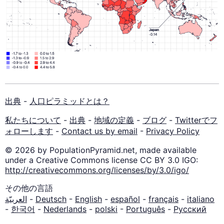
出典
-
人口ピラミッドとは？
私たちについて
-
出典
-
地域の定義
-
ブログ
-
Twitterでフ
ォローします
-
Contact us by email
-
Privacy Policy
© 2026 by PopulationPyramid.net, made available
under a Creative Commons license CC BY 3.0 IGO:
http://creativecommons.org/licenses/by/3.0/igo/
その他の言語
العربيّة
-
Deutsch
-
English
-
español
-
français
-
italiano
-
한국어
-
Nederlands
-
polski
-
Português
-
Русский