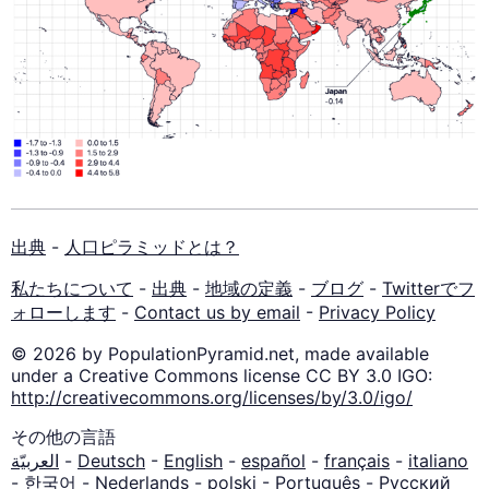
出典
-
人口ピラミッドとは？
私たちについて
-
出典
-
地域の定義
-
ブログ
-
Twitterでフ
ォローします
-
Contact us by email
-
Privacy Policy
© 2026 by PopulationPyramid.net, made available
under a Creative Commons license CC BY 3.0 IGO:
http://creativecommons.org/licenses/by/3.0/igo/
その他の言語
العربيّة
-
Deutsch
-
English
-
español
-
français
-
italiano
-
한국어
-
Nederlands
-
polski
-
Português
-
Русский