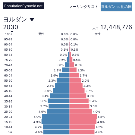
PopulationPyramid.net
メーリングリスト
-
ヨルダン vs 他の国
ヨ
ヨルダン
2030
12,448,776
人口:
ル
男性
女性
0.0%
0.0%
100+
0.0%
0.0%
95-99
0.0%
0.1%
90-94
0.1%
0.1%
85-89
ダ
0.2%
0.3%
80-84
0.5%
0.5%
75-79
0.8%
0.8%
70-74
ン
1.3%
1.3%
65-69
1.9%
1.7%
60-64
2.3%
2.0%
55-59
の
2.6%
2.3%
50-54
3.0%
2.7%
45-49
3.4%
3.0%
40-44
人
3.8%
3.4%
35-39
3.7%
3.5%
30-34
4.0%
4.0%
25-29
4.9%
4.8%
20-24
口
4.9%
4.8%
15-19
4.7%
4.5%
10-14
4.6%
4.4%
5-9