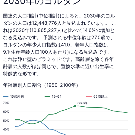
2030年のヨルダン
国連の人口推計(中位推計)によると、2030年のヨル
ダンの人口は12,448,776人と見込まれています。 こ
れは2020年(10,865,227人)と比べて14.6%の増加と
なる見込みです。 予測される中位年齢は27.0歳で、
ヨルダンの年少人口指数は41.0、老年人口指数は
9.1(生産年齢人口100人あたり)になる見込みです。
これは静止型のピラミッドです。高齢層を除く各年
齢層の人数がほぼ同じで、置換水準に近い出生率に
特徴的な形です。
年齢層別人口割合（1950–2100年）
15歳未満
15–64
65歳以上
66.6%
70%
60%
50%
40%