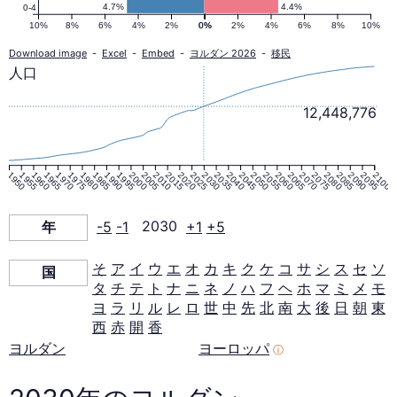
ピ
4.7%
4.4%
0-4
10%
8%
6%
4%
2%
0%
0%
2%
4%
6%
8%
10%
ラ
Download image
-
Excel
-
Embed
-
ヨルダン 2026
-
移民
人口
ミ
12,448,776
ッ
1950
1955
1960
1965
1970
1975
1980
1985
1990
1995
2000
2005
2010
2015
2020
2025
2030
2035
2040
2045
2050
2055
2060
2065
2070
2075
2080
2085
2090
2095
2100
ド
年
-5
-1
2030
+1
+5
2030
そ
ア
イ
ウ
エ
オ
カ
キ
ク
ケ
コ
サ
シ
ス
セ
ソ
国
年
タ
チ
テ
ト
ナ
ニ
ネ
ノ
ハ
フ
ヘ
ホ
マ
ミ
メ
モ
ヨ
ラ
リ
ル
レ
ロ
世
中
先
北
南
大
後
日
朝
東
西
赤
開
香
ヨルダン
ヨーロッパ
ⓘ