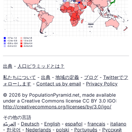
出典
-
人口ピラミッドとは？
私たちについて
-
出典
-
地域の定義
-
ブログ
-
Twitterでフ
ォローします
-
Contact us by email
-
Privacy Policy
© 2026 by PopulationPyramid.net, made available
under a Creative Commons license CC BY 3.0 IGO:
http://creativecommons.org/licenses/by/3.0/igo/
その他の言語
العربيّة
-
Deutsch
-
English
-
español
-
français
-
italiano
-
한국어
-
Nederlands
-
polski
-
Português
-
Русский