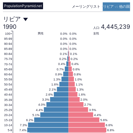
PopulationPyramid.net
メーリングリスト
-
リビア vs 他の国
リ
リビア
1990
4,445,239
人口:
ビ
男性
女性
0.0%
0.0%
100+
0.0%
0.0%
95-99
0.0%
0.0%
90-94
0.0%
0.0%
85-89
ア
0.1%
0.1%
80-84
0.2%
0.2%
75-79
0.4%
0.4%
70-74
の
0.7%
0.6%
65-69
0.9%
0.8%
60-64
1.3%
1.0%
55-59
人
1.6%
1.1%
50-54
2.1%
1.3%
45-49
2.6%
1.6%
40-44
口
3.3%
2.0%
35-39
4.0%
2.7%
30-34
4.4%
3.5%
25-29
5.1%
4.4%
20-24
ピ
6.2%
5.6%
15-19
7.3%
6.6%
10-14
7.4%
6.8%
5-9