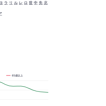
ヨ
ラ
リ
ル
レ
ロ
世
中
先
北
ア
65歳以上