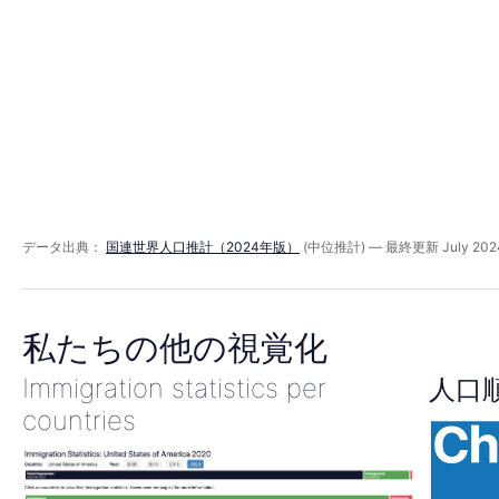
ド
2005
年
データ出典：
国連世界人口推計（2024年版）
(中位推計) — 最終更新 July 202
私たちの他の視覚化
Immigration statistics per
人口
countries