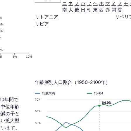
ニ
ネ
ノ
ハ
フ
ヘ
ホ
マ
ミ
メ
モ
南
大
後
日
朝
東
西
赤
開
香
リトアニア
リベリ
2%
リビア
.4%
4%
%
3%
6%
8%
10%
年齢層別人口割合（1950–2100年）
15歳未満
15–64
10年間で
70%
64.9%
。 中位年齢
60%
歳未満の子ど
広い拡大型
50%
ています。