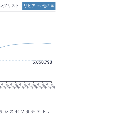
ングリスト
-
リビア vs 他の国
5,858,798
40
2045
2050
2055
2060
2065
2070
2075
2080
2085
2090
2095
2100
サ
シ
ス
セ
ソ
タ
チ
テ
ト
ナ