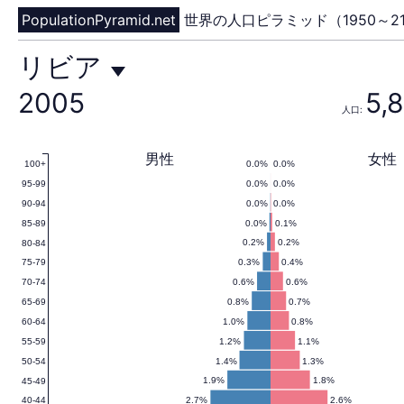
PopulationPyramid.net
世界の人口ピラミッド（1950～21
リ
リビア
2005
5,
人口:
ビ
男性
女性
0.0%
0.0%
100+
0.0%
0.0%
95-99
ア
0.0%
0.0%
90-94
0.0%
0.1%
85-89
0.2%
0.2%
80-84
0.3%
0.4%
75-79
の
0.6%
0.6%
70-74
0.8%
0.7%
65-69
1.0%
0.8%
60-64
1.2%
1.1%
55-59
人
1.4%
1.3%
50-54
1.9%
1.8%
45-49
2.7%
2.6%
40-44