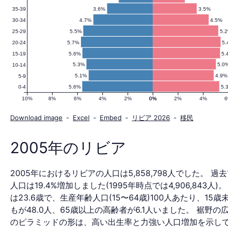
3.6%
3.5%
35-39
口
4.7%
4.5%
30-34
5.5%
5.
25-29
5.7%
5
20-24
ピ
5.6%
5.
15-19
5.3%
5.0
10-14
5.1%
4.9%
5-9
5.6%
5.
0-4
ラ
10%
8%
6%
4%
2%
0%
0%
2%
4%
Download image
-
Excel
-
Embed
-
リビア 2026
-
移民
ミ
2005年のリビア
2005年におけるリビアの人口は5,858,798人でした。 過去
ッ
人口は19.4%増加しました(1995年時点では4,906,843人)
は23.6歳で、生産年齢人口(15〜64歳)100人あたり、15
もが48.0人、65歳以上の高齢者が6.1人いました。 裾野の
のピラミッドの形は、高い出生率と力強い人口増加を示し