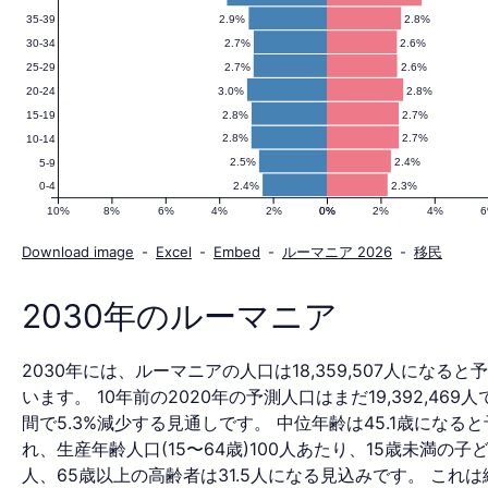
2.9%
2.8%
35-39
の
2.7%
2.6%
30-34
2.7%
2.6%
25-29
3.0%
2.8%
20-24
人
2.8%
2.7%
15-19
2.8%
2.7%
10-14
2.5%
2.4%
5-9
2.4%
2.3%
0-4
口
10%
8%
6%
4%
2%
0%
0%
2%
4%
Download image
-
Excel
-
Embed
-
ルーマニア 2026
-
移民
ピ
2030年のルーマニア
2030年には、ルーマニアの人口は18,359,507人になると
ラ
います。 10年前の2020年の予測人口はまだ19,392,469人
間で5.3%減少する見通しです。 中位年齢は45.1歳になる
れ、生産年齢人口(15〜64歳)100人あたり、15歳未満の子ど
人、65歳以上の高齢者は31.5人になる見込みです。 これ