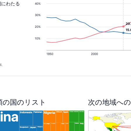
期にわたる
40%
30%
20
20%
15
10%
1950
2000
4.
順の国のリスト
次の地域への