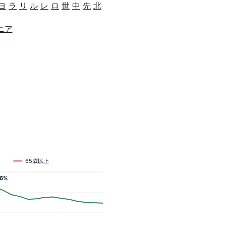
ヨ
ラ
リ
ル
レ
ロ
世
中
先
北
ニア
65歳以上
.6%