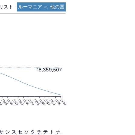
リスト
-
ルーマニア vs 他の国
18,359,507
40
2045
2050
2055
2060
2065
2070
2075
2080
2085
2090
2095
2100
サ
シ
ス
セ
ソ
タ
チ
テ
ト
ナ