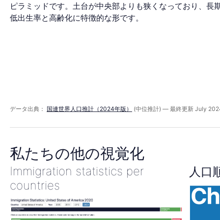
ミ
ピラミッドです。土台が中央部よりも狭くなっており、長
低出生率と高齢化に特徴的な形です。
ッ
ド
2030
データ出典：
国連世界人口推計（2024年版）
(中位推計) — 最終更新 July 202
年
私たちの他の視覚化
Immigration statistics per
人口
countries