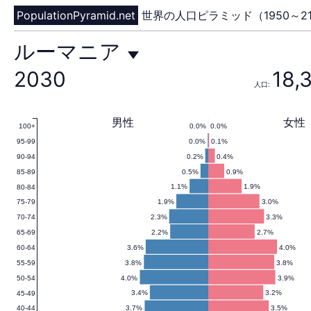
PopulationPyramid.net
世界の人口ピラミッド（1950～21
ル
ルーマニア
2030
18,
人口:
ー
男性
女性
0.0%
0.0%
100+
0.0%
0.1%
95-99
マ
0.2%
0.4%
90-94
0.5%
0.9%
85-89
1.1%
1.9%
80-84
1.9%
3.0%
75-79
ニ
2.3%
3.3%
70-74
2.2%
2.7%
65-69
3.6%
4.0%
60-64
3.8%
3.8%
55-59
ア
4.0%
3.9%
50-54
3.4%
3.2%
45-49
3.7%
3.5%
40-44