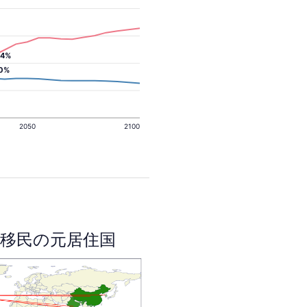
.4%
.0%
2050
2100
移民の元居住国