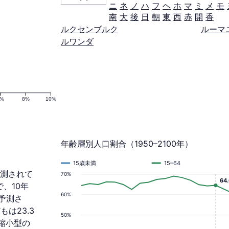
ニ
ネ
ノ
ハ
フ
ヘ
ホ
マ
ミ
メ
モ
南
大
後
日
朝
東
西
赤
開
香
ルクセンブルク
ルーマ
ルワンダ
6%
8%
10%
年齢層別人口割合（1950–2100年）
15歳未満
15–64
予測されて
70%
64
で、10年
60%
と予測さ
もは23.3
50%
は縮小型の