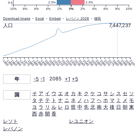
ピ
2.5%
2.3%
0-4
10%
8%
6%
4%
2%
0%
0%
2%
4%
6%
8%
10%
ラ
Download image
-
Excel
-
Embed
-
レバノン 2026
-
移民
人口
7,447,237
ミ
ッ
1950
1955
1960
1965
1970
1975
1980
1985
1990
1995
2000
2005
2010
2015
2020
2025
2030
2035
2040
2045
2050
2055
2060
2065
2070
2075
2080
2085
2090
2095
2100
ド
年
-5
-1
2085
+1
+5
2085
そ
ア
イ
ウ
エ
オ
カ
キ
ク
ケ
コ
サ
シ
ス
セ
ソ
国
年
タ
チ
テ
ト
ナ
ニ
ネ
ノ
ハ
フ
ヘ
ホ
マ
ミ
メ
モ
ヨ
ラ
リ
ル
レ
ロ
世
中
先
北
南
大
後
日
朝
東
西
赤
開
香
レソト
レユニオン
レバノン