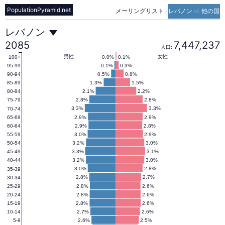
PopulationPyramid.net
メーリングリスト
-
レバノン vs 他の国
レ
レバノン
2085
7,447,237
人口:
バ
男性
女性
0.0%
0.1%
100+
0.1%
0.3%
95-99
0.5%
0.8%
90-94
1.3%
1.5%
85-89
ノ
2.1%
2.2%
80-84
2.8%
2.8%
75-79
3.3%
3.3%
70-74
ン
2.9%
2.9%
65-69
2.9%
2.8%
60-64
3.0%
2.9%
55-59
の
3.2%
3.0%
50-54
3.3%
3.1%
45-49
3.2%
3.0%
40-44
人
3.0%
2.8%
35-39
2.8%
2.7%
30-34
2.8%
2.6%
25-29
2.8%
2.6%
20-24
口
2.8%
2.6%
15-19
2.7%
2.6%
10-14
2.6%
2.5%
5-9