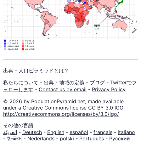
出典
-
人口ピラミッドとは？
私たちについて
-
出典
-
地域の定義
-
ブログ
-
Twitterでフ
ォローします
-
Contact us by email
-
Privacy Policy
© 2026 by PopulationPyramid.net, made available
under a Creative Commons license CC BY 3.0 IGO:
http://creativecommons.org/licenses/by/3.0/igo/
その他の言語
العربيّة
-
Deutsch
-
English
-
español
-
français
-
italiano
-
한국어
-
Nederlands
-
polski
-
Português
-
Русский