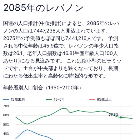
2085年のレバノン
国連の人口推計(中位推計)によると、2085年のレバ
ノンの人口は7,447,238人と見込まれています。
2075年の予測値もほぼ同じ7,441,216人です。 予測
される中位年齢は45.9歳で、レバノンの年少人口指
数は26.1、老年人口指数は46.8(生産年齢人口100人
あたり)になる見込みです。 これは縮小型のピラミッ
ドです。土台が中央部よりも狭くなっており、長期
にわたる低出生率と高齢化に特徴的な形です。
年齢層別人口割合（1950–2100年）
15歳未満
15–64
65歳以上
70%
57.8%
60%
50%
40%